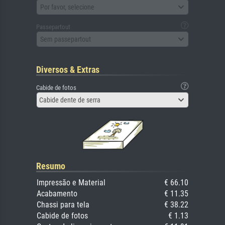
Por favor, selecione
Passepartout
Sem passepartout
Diversos & Extras
Cabide de fotos
Cabide dente de serra
Resumo
Impressão e Material
€ 66.10
Acabamento
€ 11.35
Chassi para tela
€ 38.22
Cabide de fotos
€ 1.13