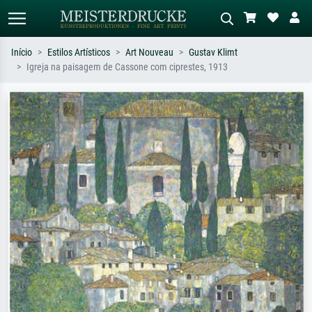
Início
Estilos Artísticos
Art Nouveau
Gustav Klimt
Igreja na paisagem de Cassone com ciprestes, 1913
Pesquisa padrão
Pesquisa de imagens IA
Pesquise por artista, título ou estilo –
Descreva a cena – ex: prado verde,
ex: Monet, Noite Estrelada,
abstrato com muito vermelho, pintura
impressionismo, onda de Hokusai, nu.
a óleo escura, nu em pé ao lado de
uma árvore.