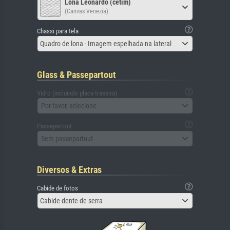
Lona Leonardo (cetim)
(Canvas Venezia)
Chassi para tela
Quadro de lona - Imagem espelhada na lateral
Glass & Passepartout
Vidro (incluindo placa traseira)
Por favor, selecione
Passepartout
Sem passepartout
Diversos & Extras
Cabide de fotos
Cabide dente de serra