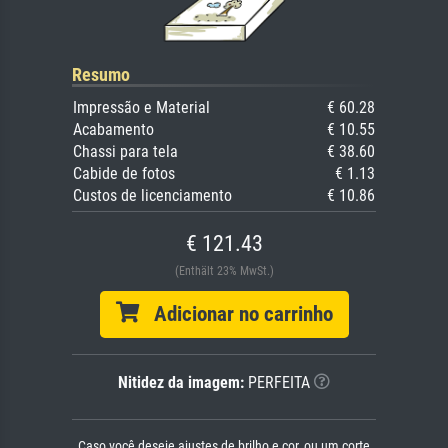
Resumo
Impressão e Material
€ 60.28
Acabamento
€ 10.55
Chassi para tela
€ 38.60
Cabide de fotos
€ 1.13
Custos de licenciamento
€ 10.86
€ 121.43
(Enthält 23% MwSt.)
Adicionar no carrinho
Nitidez da imagem:
PERFEITA
Caso você deseje ajustes de brilho e cor, ou um corte