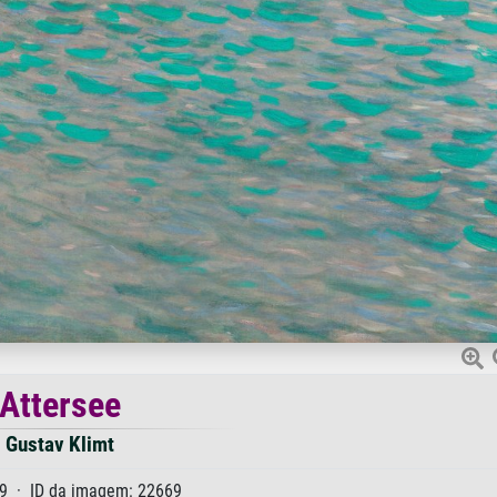
Attersee
Gustav Klimt
19 · ID da imagem: 22669