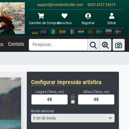
support@meisterdrucke.com · 0043 4257 29415
Carrinho de Compras
Favoritos
Registrar
Entrar
Contato
ço
Configurar impressão artística
Largura (Tema, cm)
Altura (Tema, cm)
Borda adicional
0 cm de borda