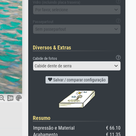
Vidro (incluindo placa traseira)
Por favor, selecione
Passepartout
Sem passepartout
Diversos & Extras
Cabide de fotos
Cabide dente de serra
Salvar / comparar configuração
Resumo
Impressão e Material
€ 66.10
Acabamento
€ 11.35