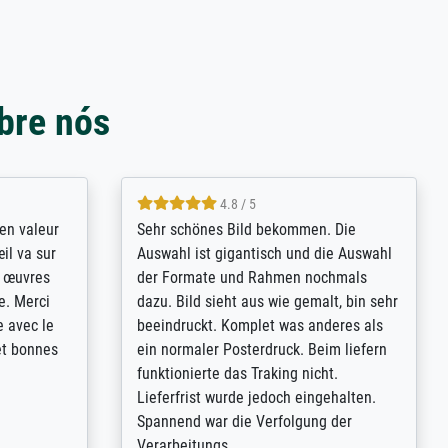
bre nós
4.8 / 5
bsoluut
So, I ordered a large print of The
ingstijd
Annunciation by Fra Angelico from a
t
very large and popular American
p de
"art/poster" site advertising giclee print
een
quality. The quality for a large print was
n over wat
atrocious. They refunded me when I sent
ebeuren.
pictures of the blurry print vs. a
Wikipedia commons representation.
They stated they couldn't do ...