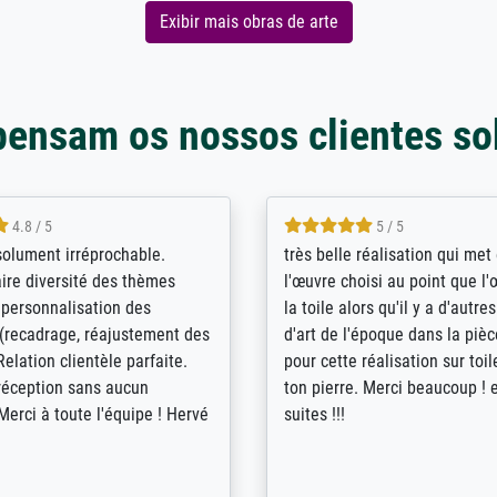
Exibir mais obras de arte
pensam os nossos clientes so
5 / 5
4 / 5
bin sehr über die Qualität
De levering door Bpost was a
Diese Drucke haben all´meine
desastreus. De gemelde lever
n übertroffen. Desgleichen
sloeg nergens op. Er werd nie
 der Bestellung. Grosses
aangebeld en niet geleverd o
t.
voorziene dag. Er werd ook g
duidelijke informatie gegeve
er dan met het pakket ging g
Bpost absoluut te mijden