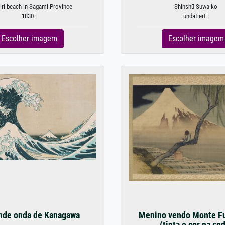
iri beach in Sagami Province
Shinshū Suwa-ko
1830 |
undatiert |
Escolher imagem
Escolher imagem
nde onda de Kanagawa
Menino vendo Monte Fu
(tinta e cor na se