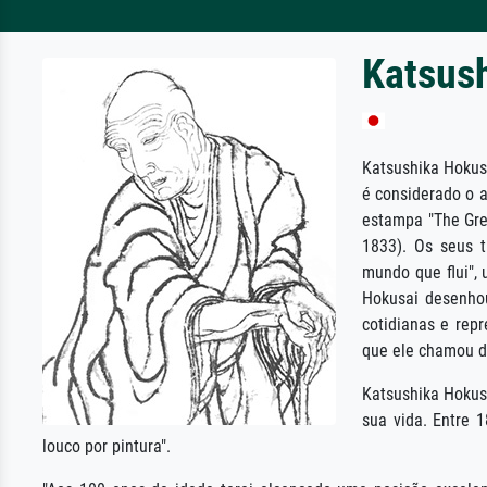
Katsus
Katsushika Hokus
é considerado o 
estampa "The Gre
1833). Os seus t
mundo que flui", 
Hokusai desenhou
cotidianas e rep
que ele chamou d
Katsushika Hokusa
sua vida. Entre 1
louco por pintura".