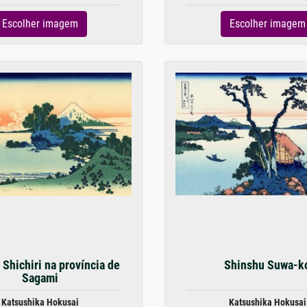
Escolher imagem
Escolher imagem
 Shichiri na província de
Shinshu Suwa-k
Sagami
Katsushika Hokusai
Katsushika Hokusai