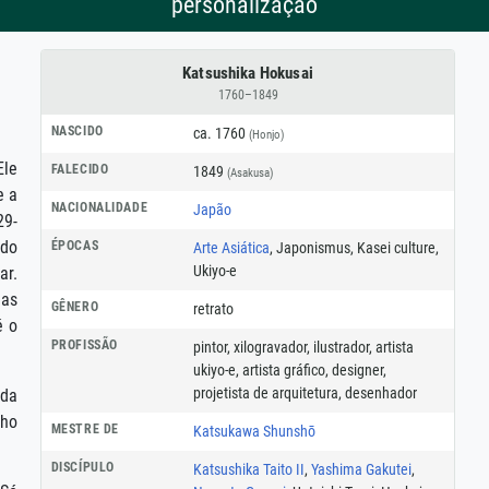
personalização
Katsushika Hokusai
1760–1849
NASCIDO
ca. 1760
(Honjo)
Ele
FALECIDO
1849
(Asakusa)
e a
NACIONALIDADE
Japão
29-
 do
ÉPOCAS
Arte Asiática
, Japonismus, Kasei culture,
Ukiyo-e
ar.
nas
GÊNERO
retrato
é o
PROFISSÃO
pintor
,
xilogravador
,
ilustrador
,
artista
ukiyo-e
,
artista gráfico
,
designer
,
projetista de arquitetura
,
desenhador
 da
lho
MESTRE DE
Katsukawa Shunshō
DISCÍPULO
Katsushika Taito II
,
Yashima Gakutei
,