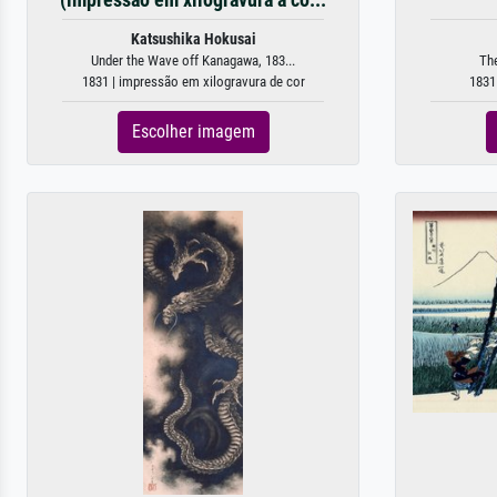
Katsushika Hokusai
Under the Wave off Kanagawa, 183...
Th
1831 | impressão em xilogravura de cor
1831
Escolher imagem