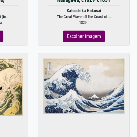
Katsushika Hokusai
(in...
The Great Wave off the Coast of ...
da
1829 |
Escolher imagem