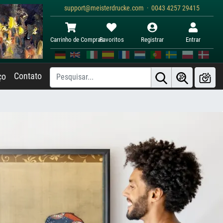
support@meisterdrucke.com · 0043 4257 29415
Carrinho de Compras
Favoritos
Registrar
Entrar
Contato
ço