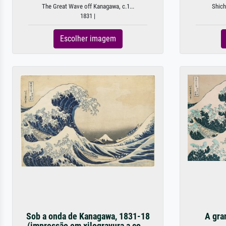
The Great Wave off Kanagawa, c.1...
Shich
1831 |
Escolher imagem
Sob a onda de Kanagawa, 1831-18
A gra
(impressão em xilogravura a co...