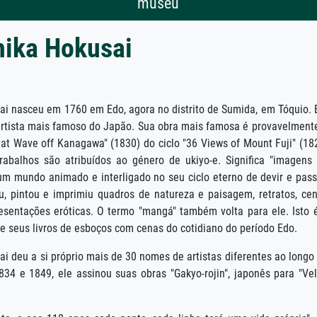
museu
hika Hokusai
ai nasceu em 1760 em Edo, agora no distrito de Sumida, em Tóquio. 
artista mais famoso do Japão. Sua obra mais famosa é provavelment
at Wave off Kanagawa" (1830) do ciclo "36 Views of Mount Fuji" (18
rabalhos são atribuídos ao género de ukiyo-e. Significa "imagens
um mundo animado e interligado no seu ciclo eterno de devir e pass
, pintou e imprimiu quadros de natureza e paisagem, retratos, ce
resentações eróticas. O termo "mangá" também volta para ele. Isto 
e seus livros de esboços com cenas do cotidiano do período Edo.
i deu a si próprio mais de 30 nomes de artistas diferentes ao longo
834 e 1849, ele assinou suas obras "Gakyo-rojin", japonês para "Ve