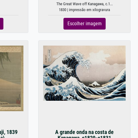
The Great Wave off Kanagawa, c.1...
1830 | impressão em xilogravura
Escolher imagem
ji, 1839
A grande onda na costa de
da)
Kanagawa, c1829-c1831