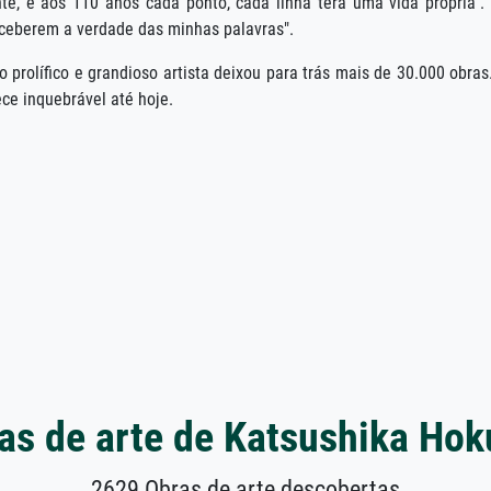
e, e aos 110 anos cada ponto, cada linha terá uma vida própria".
ceberem a verdade das minhas palavras".
prolífico e grandioso artista deixou para trás mais de 30.000 obras
ce inquebrável até hoje.
as de arte de Katsushika Hok
2629 Obras de arte descobertas