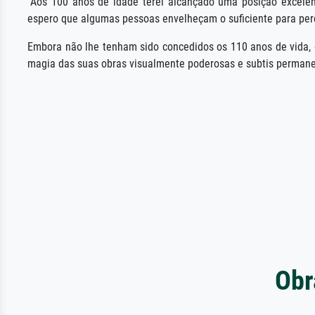
"Aos 100 anos de idade terei alcançado uma posição excelent
espero que algumas pessoas envelheçam o suficiente para per
Embora não lhe tenham sido concedidos os 110 anos de vida, o 
magia das suas obras visualmente poderosas e subtis permane
Obr