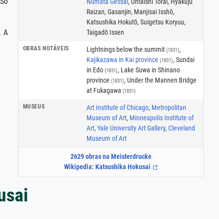
 Só
Numata Gessai
, Untaishi Torai, Hyakuju
Raizan, Gasanjin, Manjisai Isshō,
Katsushika Hokutō‎, Suigetsu Koryuu,
. A
Taigadō Issen
OBRAS NOTÁVEIS
Lightnings below the summit
,
(1831)
Kajikazawa in Kai province
, Sundai
(1831)
in Edo
, Lake Suwa in Shinano
(1831)
province
, Under the Mannen Bridge
(1831)
at Fukagawa
(1831)
MUSEUS
Art Institute of Chicago
,
Metropolitan
Museum of Art
,
Minneapolis Institute of
Art
,
Yale University Art Gallery
,
Cleveland
Museum of Art
2629 obras na Meisterdrucke
Wikipedia: Katsushika Hokusai
usai