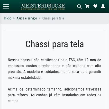
Início
Ajuda e serviço
Chassi para tela
Pesquisa padrão
Pesquisa de imagens IA
Pesquise por artista, título ou estilo –
Descreva a cena – ex: prado verde,
Chassi para tela
ex: Monet, Noite Estrelada,
abstrato com muito vermelho, pintura
impressionismo, onda de Hokusai, nu.
a óleo escura, nu em pé ao lado de
uma árvore.
Nossos chassis são certificados pelo FSC, têm 19 mm de
espessura, cantos arredondados e são colados com alta
precisão. A madeira é cuidadosamente seca para garantir
máxima estabilidade.
Acima de determinado tamanho, adicionamos travessas
para reforço. As cunhas já vêm instaladas em todos os
cantos.