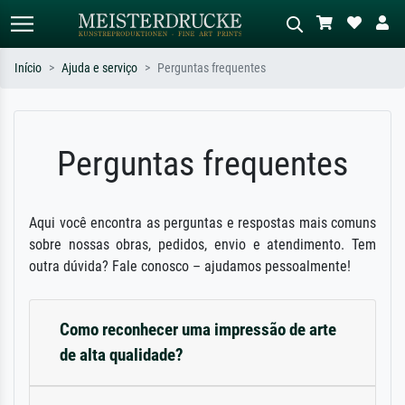
Início
Ajuda e serviço
Perguntas frequentes
Pesquisa padrão
Pesquisa de imagens IA
Pesquise por artista, título ou estilo –
Descreva a cena – ex: prado verde,
Perguntas frequentes
ex: Monet, Noite Estrelada,
abstrato com muito vermelho, pintura
impressionismo, onda de Hokusai, nu.
a óleo escura, nu em pé ao lado de
uma árvore.
Aqui você encontra as perguntas e respostas mais comuns
sobre nossas obras, pedidos, envio e atendimento. Tem
outra dúvida? Fale conosco – ajudamos pessoalmente!
Como reconhecer uma impressão de arte
de alta qualidade?