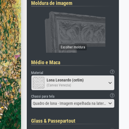
Moldura de imagem
Médio e Maca
Material
Lona Leonardo (cetim)
(Canvas Venezia)
Chassi para tela
Quadro de lona - Imagem espelhada na lateral
Glass & Passepartout