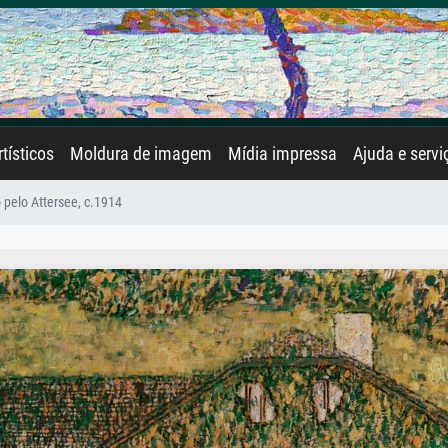
rtísticos
Moldura de imagem
Mídia impressa
Ajuda e servi
pelo Attersee, c.1914