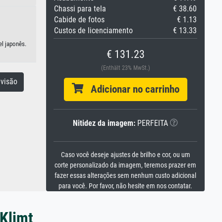
Chassi para tela
€ 38.60
Cabide de fotos
€ 1.13
Custos de licenciamento
€ 13.33
el japonês.
€ 131.23
(Enthält 23% MwSt.)
visão
Adicionar no carrinho
Nitidez da imagem:
PERFEITA
Caso você deseje ajustes de brilho e cor, ou um
corte personalizado da imagem, teremos prazer em
fazer essas alterações sem nenhum custo adicional
para você. Por favor, não hesite em nos contatar.
 Klimt