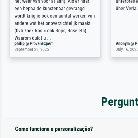
Ehefrau sein zum Hochzeits- gleichzeitig
am based i
auch Geburtstag sein) doch nach zu
searching f
Hause zugestellt wurde.
impressed 
quality.
Jürgen
@
ProvenExpert
SJL
@
Prove
April 22, 2026
December 2,
Pergunt
Como funciona a personalização?