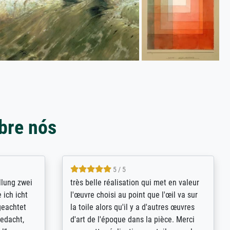
bre nós
5 / 5
rives to
eine große Auswahl an Bildern und
d provides
deren Reproduktionsmöglichkeiten;
n the best
wurde sehr gut durch die einzelnen
ed by the
Bestellkriterien geführt, verständliche