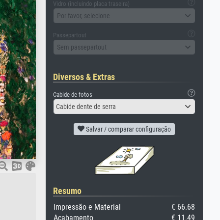
Vidro (incluindo placa traseira)
Por favor, selecione
Passepartout
Sem passepartout
Diversos & Extras
Cabide de fotos
Cabide dente de serra
Salvar / comparar configuração
Resumo
Impressão e Material
€ 66.68
Acabamento
€ 11.49