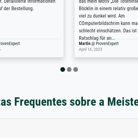
n the UK and found the site
client. The company has a va
or a specific print - I am very
repertoire of prints to choose
with the service and the
will provide excellent service
regards to prints which are no
repertoire. Highly recommen
nExpert
Anonym
@
ProvenExpert
 2025
April 22, 2026
as Frequentes sobre a Meist