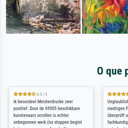
O que 
5 / 5
Die Zufriedenheit ist auch nicht dadurch
Excellent 
getrübt, dass das Bild entgegen einer
selection,
angegebenen Lieferanschrift (sollte
were easy, 
eine Überraschung für die normannische
the item it