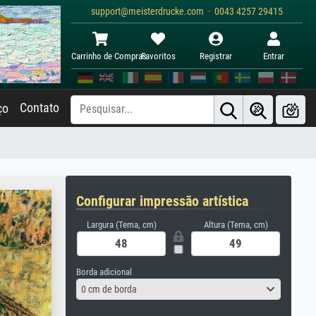
support@meisterdrucke.com · 0043 4257 29415
Carrinho de Compras
Favoritos
Registrar
Entrar
Contato
ço
Configurar impressão artística
Largura (Tema, cm)
Altura (Tema, cm)
Borda adicional
0 cm de borda