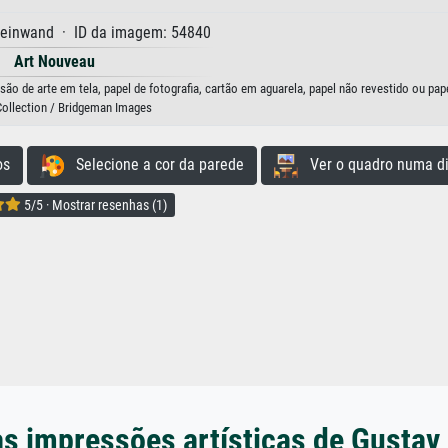
Leinwand · ID da imagem: 54840
Art Nouveau
o de arte em tela, papel de fotografia, cartão em aguarela, papel não revestido ou pap
Collection / Bridgeman Images
os
Selecione a cor da parede
Ver o quadro numa di
5/5 · Mostrar resenhas (1)
s impressões artísticas de Gustav