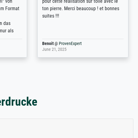
st
Erklärungen, z.B. mit Bilddarstellungen,
 from, and
werde auf jeden Fall meine guten
 also with
Erfahrungen weitergeben.
t in that
ded!
Anonym
@
ProvenExpert
May 13, 2026
erdrucke