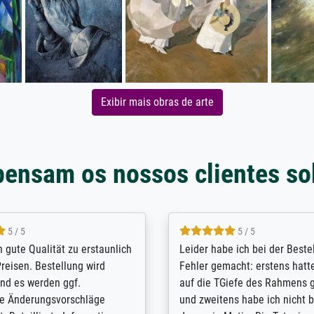
Exibir mais obras de arte
pensam os nossos clientes so
5 / 5
5 / 5
/ Highly recommended. The
The team at Meisterdrucke st
 ordering and payment process
meet its clients demands, an
shipping was efficient and
expert advice on how to obtai
self exceeds expectations. I
results for the prints request