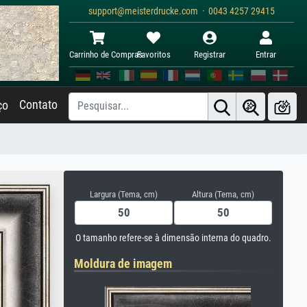
support@meisterdrucke.com · 0043 4257 29415
Carrinho de Compras
Favoritos
Registrar
Entrar
Contato
ço
Largura (Tema, cm)
Altura (Tema, cm)
O tamanho refere-se à dimensão interna do quadro.
Moldura de imagem