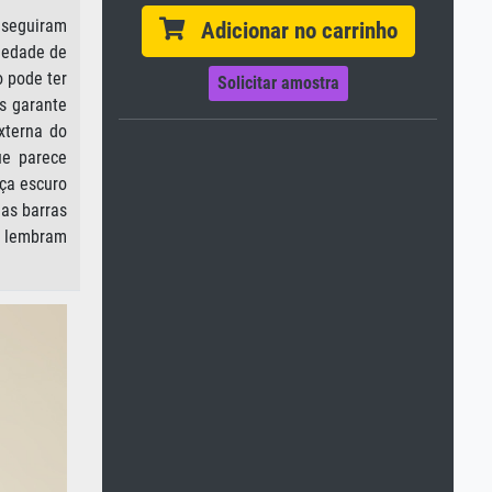
nseguiram
Adicionar no carrinho
riedade de
 pode ter
Solicitar amostra
es garante
xterna do
ue parece
eça escuro
as barras
as lembram