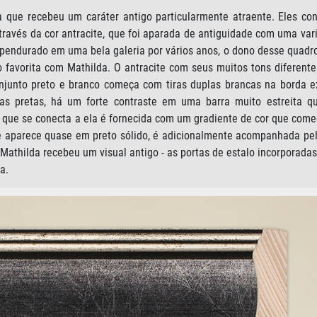
 que recebeu um caráter antigo particularmente atraente. Eles co
através da cor antracite, que foi aparada de antiguidade com uma va
pendurado em uma bela galeria por vários anos, o dono desse quadro
to favorita com Mathilda. O antracite com seus muitos tons diferent
onjunto preto e branco começa com tiras duplas brancas na borda e
has pretas, há um forte contraste em uma barra muito estreita q
sa que se conecta a ela é fornecida com um gradiente de cor que com
ue aparece quase em preto sólido, é adicionalmente acompanhada pel
 Mathilda recebeu um visual antigo - as portas de estalo incorporad
a.