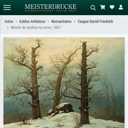
Início
Estilos Artísticos
Romantismo
Caspar David Friedrich
Monte de pedras na neve, 1807
Pesquisa padrão
Pesquisa de imagens IA
Pesquise por artista, título ou estilo –
Descreva a cena – ex: prado verde,
ex: Monet, Noite Estrelada,
abstrato com muito vermelho, pintura
impressionismo, onda de Hokusai, nu.
a óleo escura, nu em pé ao lado de
uma árvore.