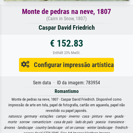
Monte de pedras na neve, 1807
(Cairn in Snow, 1807)
Caspar David Friedrich
€ 152.83
Enthält 23% MwSt.
Configurar impressão artística
Sem data · ID da imagem: 783954
Romantismo
Monte de pedras na neve, 1807 · Caspar David Friedrich. Disponível como
impressão de arte em tela, papel de fotografia, cartão em aguarela, papel não
revestido ou papel japonês.
natureza ·
germany ·
estações ·
campo ·
inverno ·
casa ·
pintura ·
neve ·
geada ·
morte ·
sorrow ·
romanticism ·
casa de país ·
lado do país ·
poesia ·
transience ·
árvores ·
landscape ·
country landscape ·
oil on canvas ·
winter landscape ·
friedrich ·