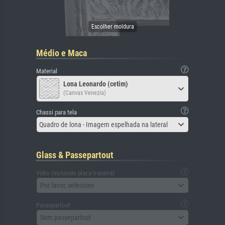
Médio e Maca
Material
Lona Leonardo (cetim)
(Canvas Venezia)
Chassi para tela
Quadro de lona - Imagem espelhada na lateral
Glass & Passepartout
Vidro (incluindo placa traseira)
Por favor, selecione
Passepartout
Sem passepartout