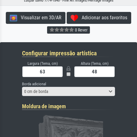
caspar david 1774-1840
· Fine Art Images/Heritage Images
Visualizar em 3D/AR
Adicionar aos favoritos
0 Rever
Configurar impressão artística
Largura (Tema, cm)
Altura (Tema, cm)
Borda adicional
0 cm de borda
Moldura de imagem