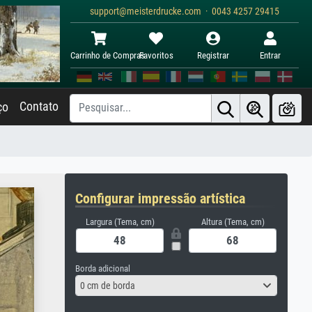
support@meisterdrucke.com · 0043 4257 29415
Carrinho de Compras
Favoritos
Registrar
Entrar
Contato
ço
Configurar impressão artística
Largura (Tema, cm)
Altura (Tema, cm)
Borda adicional
0 cm de borda