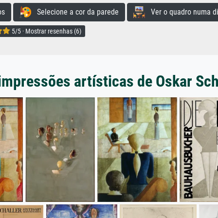
os
Selecione a cor da parede
Ver o quadro numa di
5/5 · Mostrar resenhas (6)
impressões artísticas de Oskar S