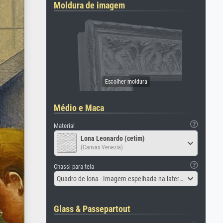
Moldura de imagem
Médio e Maca
Material
Lona Leonardo (cetim)
(Canvas Venezia)
Chassi para tela
Quadro de lona - Imagem espelhada na lateral
Glass & Passepartout