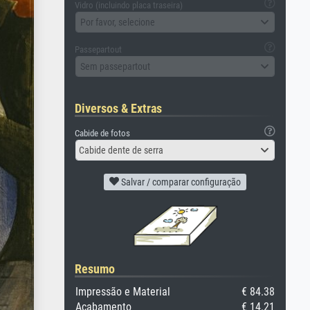
Vidro (incluindo placa traseira)
Por favor, selecione
Passepartout
Sem passepartout
Diversos & Extras
Cabide de fotos
Cabide dente de serra
Salvar / comparar configuração
Resumo
Impressão e Material
€ 84.38
Acabamento
€ 14.21