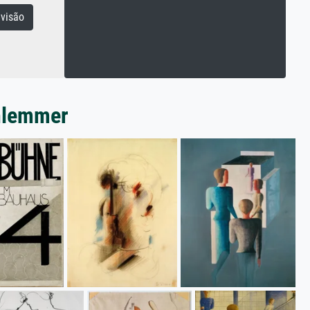
visão
chlemmer