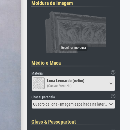
Moldura de imagem
Médio e Maca
Material
Lona Leonardo (cetim)
(Canvas Venezia)
Chassi para tela
Quadro de lona - Imagem espelhada na lateral
Glass & Passepartout