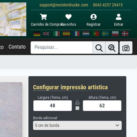
support@meisterdrucke.com · 0043 4257 29415
Carrinho de Compras
Favoritos
Registrar
Entrar
Contato
ço
Configurar impressão artística
Largura (Tema, cm)
Altura (Tema, cm)
Borda adicional
0 cm de borda