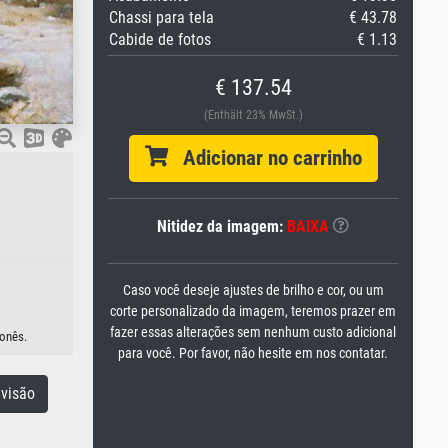
Chassi para tela
€ 43.78
Cabide de fotos
€ 1.13
€ 137.54
(Enthält 23% MwSt.)
Adicionar no carrinho
Nitidez da imagem:
BAIXA
Caso você deseje ajustes de brilho e cor, ou um
corte personalizado da imagem, teremos prazer em
fazer essas alterações sem nenhum custo adicional
ponês.
para você. Por favor, não hesite em nos contatar.
visão