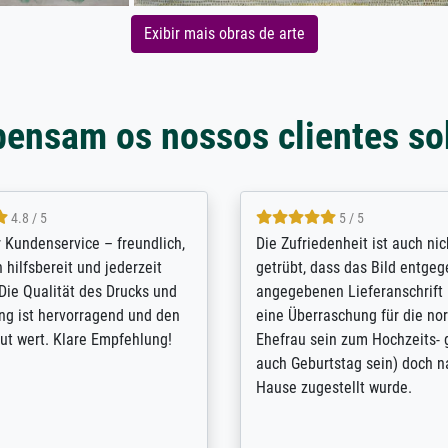
Exibir mais obras de arte
pensam os nossos clientes so
5 / 5
4.8 / 5
innerungsbuch mit der
Hervorragende Qualität. Man 
eines Großvaters aus dem 1.
vieles anpassen lassen, wie z
enötigte ich ein
Randentfernung, Farbe, Hellig
lles Bild. Das habe ich bei
Kontrast und Weiteres. Sehr 
nden. Bei der Auswahl der
Kontaktperson per Mail. Das B
-Qualität wurde ich sehr gut
Kunstdruck) wurde sehr gut ve
 beraten. Der Versand mit
sehr starke Papprolle mit Pla
ppe war perfekt. Ich bin sehr
und innen mit Papierknüllern 
und empfehle Sie gerne
Zwischenräumen gefüllt. Einzig