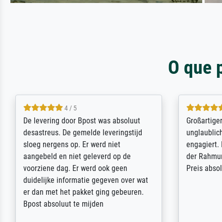
O que 
5 / 5
Sehr gute Qualität des Leinwanddrucks
Für ein Er
und des Rahmens! Unser Bild wurde
Feldpost m
sehr sorgfältig und sicher verpackt, so
Weltkrieg b
dass es unbeschadet bei uns ankam. Es
ausdrucksvo
wird nicht unser letzter Meisterdruck
Ihnen gefu
sein. Vielen Dank!
Fotopapier
am Telefon
stabiler Pa
zufrieden 