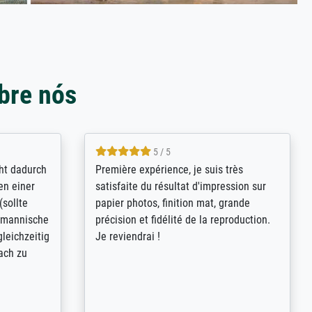
bre nós
4.8 / 5
kann sich
Qualité absolument irréprochable.
.B.:
Extraordinaire diversité des thèmes
keit,
abordés et personnalisation des
freundliche
demandes (recadrage, réajustement des
ild (ein
couleurs). Relation clientèle parfaite.
rpackt -
Transport, réception sans aucun
stikdeckeln
problème. Merci à toute l'équipe ! Hervé
in den
 der P...