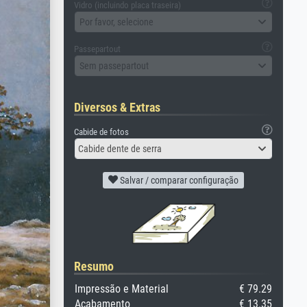
Vidro (incluindo placa traseira)
Por favor, selecione
Passepartout
Sem passepartout
Diversos & Extras
Cabide de fotos
Cabide dente de serra
Salvar / comparar configuração
Resumo
Impressão e Material
€ 79.29
Acabamento
€ 13.35