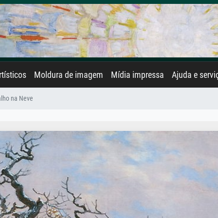
rtísticos
Moldura de imagem
Mídia impressa
Ajuda e servi
alho na Neve