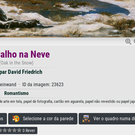
alho na Neve
(Oak in the Snow)
ar David Friedrich
Leinwand · ID da imagem: 23623
Romantismo
 arte em tela, papel de fotografia, cartão em aguarela, papel não revestido ou papel ja
os
Selecione a cor da parede
Ver o quadro numa di
0 Rever