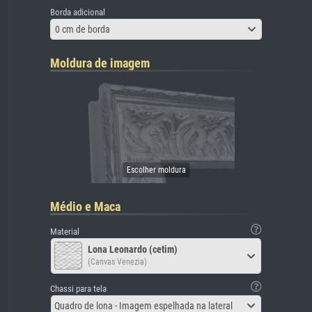
Borda adicional
0 cm de borda
Moldura de imagem
Médio e Maca
Material
Lona Leonardo (cetim)
(Canvas Venezia)
Chassi para tela
Quadro de lona - Imagem espelhada na lateral