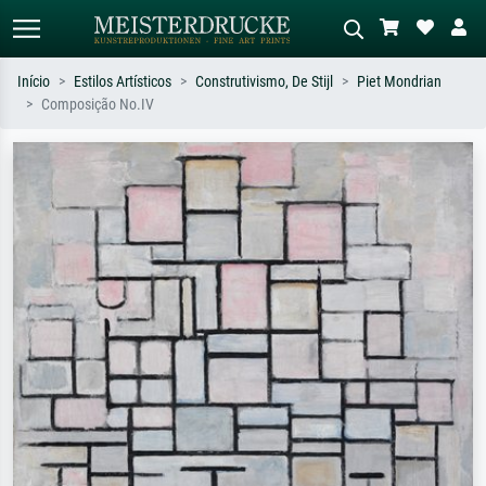
Início
Estilos Artísticos
Construtivismo, De Stijl
Piet Mondrian
Composição No.IV
Pesquisa padrão
Pesquisa de imagens IA
Pesquise por artista, título ou estilo –
Descreva a cena – ex: prado verde,
ex: Monet, Noite Estrelada,
abstrato com muito vermelho, pintura
impressionismo, onda de Hokusai, nu.
a óleo escura, nu em pé ao lado de
uma árvore.