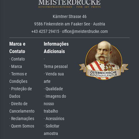
Kärntner Strasse 46
9586 Finkenstein am Faaker See · Austria
+43 4257 29415 · office@meisterdrucke.com
Marca e
Informações
Contato
Adicionais
· Contato
·
· Marca
Tema pessoal
· Termos e
· Venda sua
Condições
arte
· Proteção de
· Qualidade
Dados
· Imagens do
· Direito de
nosso
Cancelamento
trabalho
· Reclamações
· Acessórios
· Quem Somos
· Solicitar
amostra