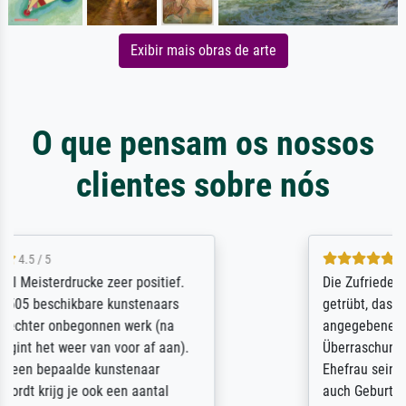
Exibir mais obras de arte
O que pensam os nossos
clientes sobre nós
5 / 5
Die Zufriedenheit ist auch nicht dadurch
getrübt, dass das Bild entgegen einer
angegebenen Lieferanschrift (sollte eine
Überraschung für die normannische
Ehefrau sein zum Hochzeits- gleichzeitig
auch Geburtstag sein) doch nach zu Hause