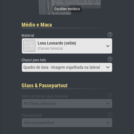
Médio e Maca
Material
Lona Leonardo (cetim)
(Canvas Venezia)
Chassi para tela
Quadro de lona - Imagem espelhada na lateral
Glass & Passepartout
Vidro (incluindo placa traseira)
Por favor, selecione
Passepartout
Sem passepartout