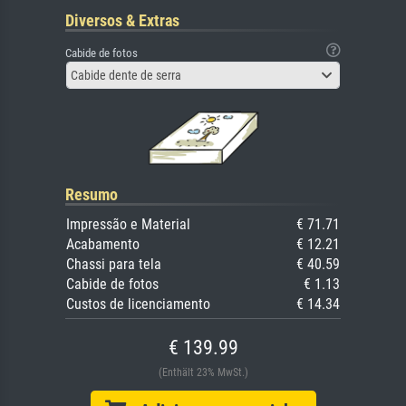
Diversos & Extras
Cabide de fotos
Cabide dente de serra
Resumo
Impressão e Material
€ 71.71
Acabamento
€ 12.21
Chassi para tela
€ 40.59
Cabide de fotos
€ 1.13
Custos de licenciamento
€ 14.34
€ 139.99
(Enthält 23% MwSt.)