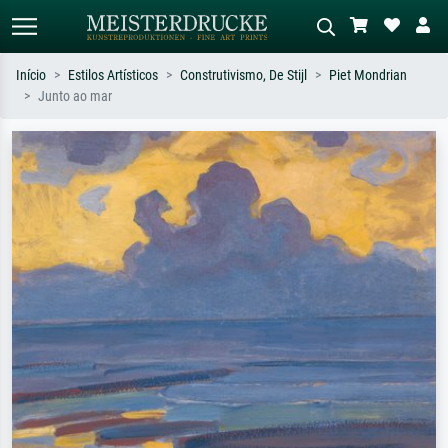
Início
Estilos Artísticos
Construtivismo, De Stijl
Piet Mondrian
Junto ao mar
Pesquisa padrão
Pesquisa de imagens IA
Pesquise por artista, título ou estilo –
Descreva a cena – ex: prado verde,
ex: Monet, Noite Estrelada,
abstrato com muito vermelho, pintura
impressionismo, onda de Hokusai, nu.
a óleo escura, nu em pé ao lado de
uma árvore.