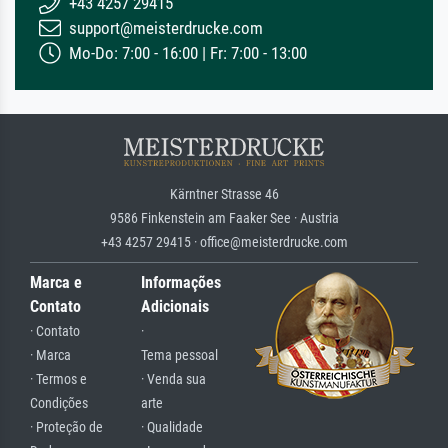
+43 4257 29415
support@meisterdrucke.com
Mo-Do: 7:00 - 16:00 | Fr: 7:00 - 13:00
Kärntner Strasse 46
9586 Finkenstein am Faaker See · Austria
+43 4257 29415 · office@meisterdrucke.com
Marca e
Informações
Contato
Adicionais
· Contato
·
· Marca
Tema pessoal
· Termos e
· Venda sua
Condições
arte
· Proteção de
· Qualidade