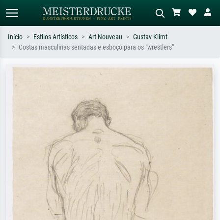
Início
Estilos Artísticos
Art Nouveau
Gustav Klimt
Costas masculinas sentadas e esboço para os "wrestlers"
Pesquisa padrão
Pesquisa de imagens IA
Pesquise por artista, título ou estilo –
Descreva a cena – ex: prado verde,
ex: Monet, Noite Estrelada,
abstrato com muito vermelho, pintura
impressionismo, onda de Hokusai, nu.
a óleo escura, nu em pé ao lado de
uma árvore.