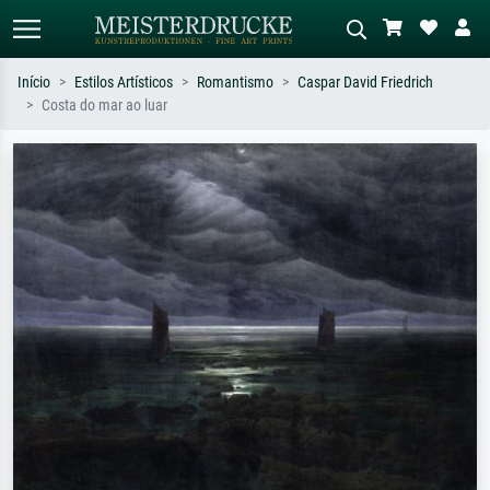
Início
Estilos Artísticos
Romantismo
Caspar David Friedrich
Costa do mar ao luar
Pesquisa padrão
Pesquisa de imagens IA
Pesquise por artista, título ou estilo –
Descreva a cena – ex: prado verde,
ex: Monet, Noite Estrelada,
abstrato com muito vermelho, pintura
impressionismo, onda de Hokusai, nu.
a óleo escura, nu em pé ao lado de
uma árvore.