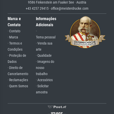
9586 Finkenstein am Faaker See · Austria
+43 4257 29415 · office@meisterdrucke.com
Marca e
Informações
Contato
Adicionais
· Contato
·
· Marca
Tema pessoal
· Termos e
· Venda sua
Condições
arte
· Proteção de
· Qualidade
Dados
· Imagens do
· Direito de
nosso
Cancelamento
trabalho
· Reclamações
· Acessórios
· Quem Somos
· Solicitar
amostra