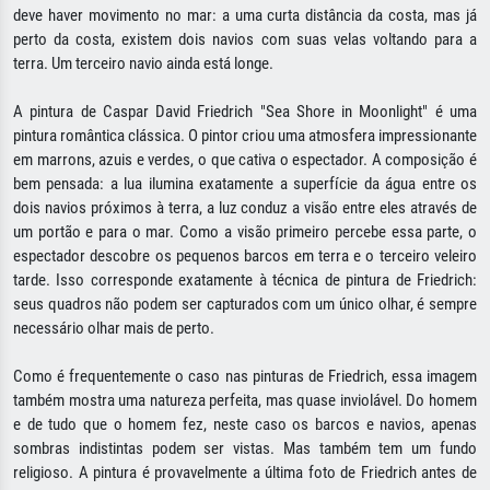
deve haver movimento no mar: a uma curta distância da costa, mas já
perto da costa, existem dois navios com suas velas voltando para a
terra. Um terceiro navio ainda está longe.
A pintura de Caspar David Friedrich "Sea Shore in Moonlight" é uma
pintura romântica clássica. O pintor criou uma atmosfera impressionante
em marrons, azuis e verdes, o que cativa o espectador. A composição é
bem pensada: a lua ilumina exatamente a superfície da água entre os
dois navios próximos à terra, a luz conduz a visão entre eles através de
um portão e para o mar. Como a visão primeiro percebe essa parte, o
espectador descobre os pequenos barcos em terra e o terceiro veleiro
tarde. Isso corresponde exatamente à técnica de pintura de Friedrich:
seus quadros não podem ser capturados com um único olhar, é sempre
necessário olhar mais de perto.
Como é frequentemente o caso nas pinturas de Friedrich, essa imagem
também mostra uma natureza perfeita, mas quase inviolável. Do homem
e de tudo que o homem fez, neste caso os barcos e navios, apenas
sombras indistintas podem ser vistas. Mas também tem um fundo
religioso. A pintura é provavelmente a última foto de Friedrich antes de