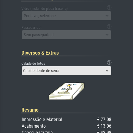
Vidro (incluindo placa traseira)
Por favor, selecione
Passepartout
Sem passepartout
Diversos & Extras
Cabide de fotos
Cabide dente de serra
Resumo
Impressão e Material
€ 77.08
Acabamento
€ 13.06
Chassi para tela
€ 42.98