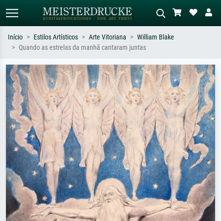
Início
Estilos Artísticos
Arte Vitoriana
William Blake
Quando as estrelas da manhã cantaram juntas
Pesquisa padrão
Pesquisa de imagens IA
Pesquise por artista, título ou estilo –
Descreva a cena – ex: prado verde,
ex: Monet, Noite Estrelada,
abstrato com muito vermelho, pintura
impressionismo, onda de Hokusai, nu.
a óleo escura, nu em pé ao lado de
uma árvore.