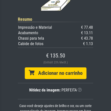
Resumo
Impressão e Material
€ 77.48
Acabamento
€ 13.11
Chassi para tela
€ 43.78
Cabide de fotos
€ 1.13
€ 135.50
(Enthält 23% MwSt.)
Adicionar no carrinho
Nitidez da imagem:
PERFEITA
Caso você deseje ajustes de brilho e cor, ou um corte