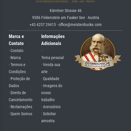
Kärntner Strasse 46
9586 Finkenstein am Faaker See · Austria
+43 4257 29415 · office@meisterdrucke.com
Marca e
Informações
Contato
Adicionais
· Contato
·
· Marca
Tema pessoal
· Termos e
· Venda sua
Condições
arte
· Proteção de
· Qualidade
Dados
· Imagens do
· Direito de
nosso
Cancelamento
trabalho
· Reclamações
· Acessórios
· Quem Somos
· Solicitar
amostra