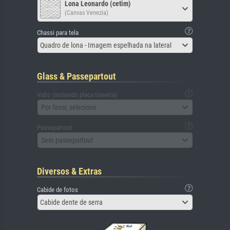
Lona Leonardo (cetim)
(Canvas Venezia)
Chassi para tela
Quadro de lona - Imagem espelhada na lateral
Glass & Passepartout
Vidro (incluindo placa traseira)
Por favor, selecione
Passepartout
Sem passepartout
Diversos & Extras
Cabide de fotos
Cabide dente de serra