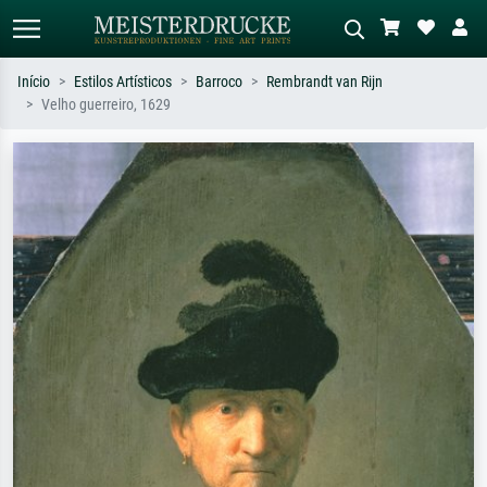
Início
Estilos Artísticos
Barroco
Rembrandt van Rijn
Velho guerreiro, 1629
Pesquisa padrão
Pesquisa de imagens IA
Pesquise por artista, título ou estilo –
Descreva a cena – ex: prado verde,
ex: Monet, Noite Estrelada,
abstrato com muito vermelho, pintura
impressionismo, onda de Hokusai, nu.
a óleo escura, nu em pé ao lado de
uma árvore.