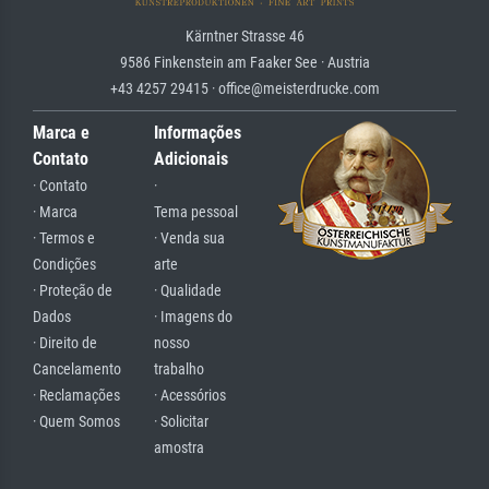
Kärntner Strasse 46
9586 Finkenstein am Faaker See · Austria
+43 4257 29415 · office@meisterdrucke.com
Marca e
Informações
Contato
Adicionais
· Contato
·
· Marca
Tema pessoal
· Termos e
· Venda sua
Condições
arte
· Proteção de
· Qualidade
Dados
· Imagens do
· Direito de
nosso
Cancelamento
trabalho
· Reclamações
· Acessórios
· Quem Somos
· Solicitar
amostra