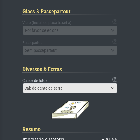
Glass & Passepartout
Vidro (incluindo placa traseira)
Por favor, selecione
Passepartout
Sem passepartout
Diversos & Extras
Cabide de fotos
Cabide dente de serra
Resumo
Impressão e Material
€ 81.86