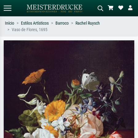
Início
Estilos Artísticos
Barroco
Rachel Ruysch
Vaso de Flores, 1695
Pesquisa padrão
Pesquisa de imagens IA
Pesquise por artista, título ou estilo –
Descreva a cena – ex: prado verde,
ex: Monet, Noite Estrelada,
abstrato com muito vermelho, pintura
impressionismo, onda de Hokusai, nu.
a óleo escura, nu em pé ao lado de
uma árvore.