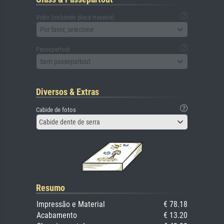
Vidro (incluindo placa traseira)
Por favor, selecione
Passepartout
Sem passepartout
Diversos & Extras
Cabide de fotos
Cabide dente de serra
Resumo
Impressão e Material
€ 78.18
Acabamento
€ 13.20