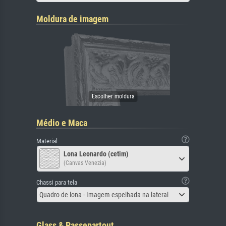
Moldura de imagem
Médio e Maca
Material
Lona Leonardo (cetim)
(Canvas Venezia)
Chassi para tela
Quadro de lona - Imagem espelhada na lateral
Glass & Passepartout