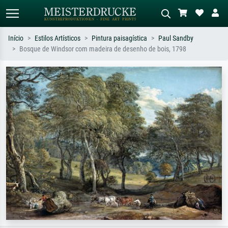
Início
Estilos Artísticos
Pintura paisagística
Paul Sandby
Bosque de Windsor com madeira de desenho de bois, 1798
Pesquisa padrão
Pesquisa de imagens IA
Pesquise por artista, título ou estilo –
Descreva a cena – ex: prado verde,
ex: Monet, Noite Estrelada,
abstrato com muito vermelho, pintura
impressionismo, onda de Hokusai, nu.
a óleo escura, nu em pé ao lado de
uma árvore.