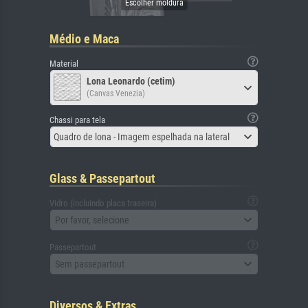
Médio e Maca
Material
Lona Leonardo (cetim)
(Canvas Venezia)
Chassi para tela
Quadro de lona - Imagem espelhada na lateral
Glass & Passepartout
Vidro (incluindo placa traseira)
Por favor, selecione
Passepartout
Sem passepartout
Diversos & Extras