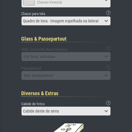
(Canvas Venezia)
Chassi para tela
Quadro de lona - Imagem espelhada na lateral
Glass & Passepartout
Vidro (incluindo placa traseira)
Por favor, selecione
Passepartout
Sem passepartout
Diversos & Extras
Cabide de fotos
Cabide dente de serra