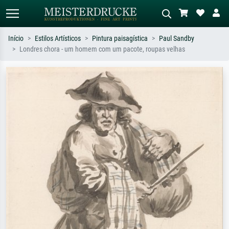
Início
Estilos Artísticos
Pintura paisagística
Paul Sandby
Londres chora - um homem com um pacote, roupas velhas
Pesquisa padrão
Pesquisa de imagens IA
Pesquise por artista, título ou estilo –
Descreva a cena – ex: prado verde,
ex: Monet, Noite Estrelada,
abstrato com muito vermelho, pintura
impressionismo, onda de Hokusai, nu.
a óleo escura, nu em pé ao lado de
uma árvore.