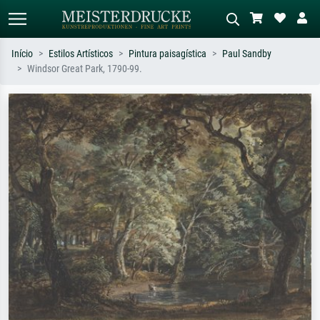
Início
Estilos Artísticos
Pintura paisagística
Paul Sandby
Windsor Great Park, 1790-99.
Pesquisa padrão
Pesquisa de imagens IA
Pesquise por artista, título ou estilo –
Descreva a cena – ex: prado verde,
ex: Monet, Noite Estrelada,
abstrato com muito vermelho, pintura
impressionismo, onda de Hokusai, nu.
a óleo escura, nu em pé ao lado de
uma árvore.