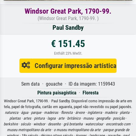
Windsor Great Park, 1790-99.
(Windsor Great Park, 1790-99. )
Paul Sandby
€ 151.45
Enthält 23% MwSt.
Configurar impressão artística
Sem data · gouache · ID da imagem: 1159943
Pintura paisagística
·
Floresta
Windsor Great Park, 1790-99. · Paul Sandby. Disponível como impressão de arte em
tela, papel de fotografia, cartão em aguarela, papel não revestido ou papel japonês.
natureza ·
água ·
parque ·
madeiras ·
floresta ·
árvore ·
inglaterra ·
madeira ·
planta ·
plantas ·
artes ·
pintura ·
lagoa ·
arte ·
britânico ·
museu ·
geografia ·
posição ·
berkshire ·
século ·
windsor ·
desenho ·
grâ bretanha ·
watercolour ·
encontrado com ·
museu metropolitano da arte ·
o museu metropolitano da arte ·
parque grande de
windsor ·
18o século ·
décimo oitavo século ·
árvores ·
landscape ·
gouache ·
paul