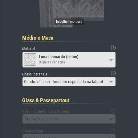
Médio e Maca
Material
Lona Leonardo (cetim)
(Canvas Venezia)
Chassi para tela
Quadro de lona - Imagem espelhada na lateral
Glass & Passepartout
Vidro (incluindo placa traseira)
Por favor, selecione
Passepartout