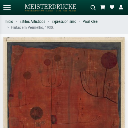
Início
Estilos Artísticos
Expressionismo
Paul Klee
Frutas em Vermelho, 1930.
Pesquisa padrão
Pesquisa de imagens IA
Pesquise por artista, título ou estilo –
Descreva a cena – ex: prado verde,
ex: Monet, Noite Estrelada,
abstrato com muito vermelho, pintura
impressionismo, onda de Hokusai, nu.
a óleo escura, nu em pé ao lado de
uma árvore.