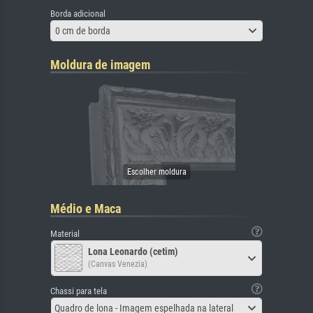
Borda adicional
0 cm de borda
Moldura de imagem
Médio e Maca
Material
Lona Leonardo (cetim)
(Canvas Venezia)
Chassi para tela
Quadro de lona - Imagem espelhada na lateral