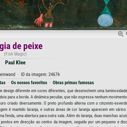
ia de peixe
(Fish Magic)
Paul Klee
Leinwand · ID da imagem: 24676
tas
·
Os nossos favoritos
·
Obras primas famosas
de design diferente em cores diferentes, que desenvolvem uma luminosidad
dois para a borda. A dinâmica peculiar, que não expressa nenhum movimento
uro criado diversamente. O preto profundo alterna com o cinzento-esverd
magem é mantido laranja, e outras áreas de cor laranja aparecem em vários
 fenda, uma abertura para outra sala. Além do laranja, duas manchas azuis,
s pontos em direcção ao centro da imagem, seguido por um pequeno e disc