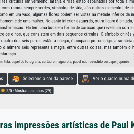
Três círculos em vermelho, laranja e rosa estão espalhados por toda a im
es com ramos sempre verdes, símbolos de vida, são outros elementos de de
 como em um vaso, algumas flores podem ser vistas na metade inferior da 
omem e de uma mulher. No canto inferior esquerdo, outra figura é pintada,
 transformação. Ela tem uma boca em forma de coração que revela um sorriso
ntre os olhos, que consistem em dois pequenos círculos. O símbolo chinês 
e quatro dos seis peixes estão a chegar, é ocupado por uma igreja sombria
anto o número seis representa a magia, entre outras coisas, mas também o
enturança.
m tela, papel de fotografia, cartão em aguarela, papel não revestido ou papel japonês.
os
Selecione a cor da parede
Ver o quadro numa di
5/5 · Mostrar resenhas (29)
ras impressões artísticas de Paul 