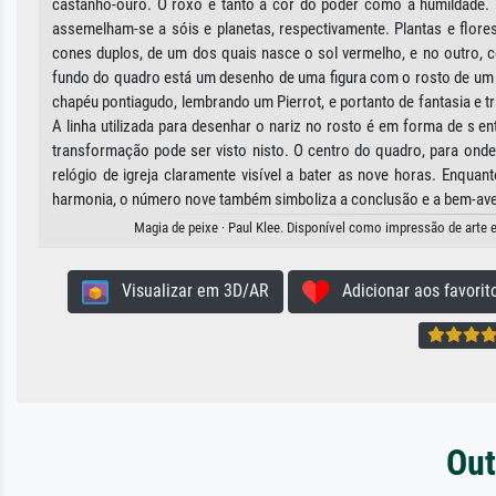
castanho-ouro. O roxo é tanto a cor do poder como a humildade. 
assemelham-se a sóis e planetas, respectivamente. Plantas e flor
cones duplos, de um dos quais nasce o sol vermelho, e no outro,
fundo do quadro está um desenho de uma figura com o rosto de um h
chapéu pontiagudo, lembrando um Pierrot, e portanto de fantasia e
A linha utilizada para desenhar o nariz no rosto é em forma de s e
transformação pode ser visto nisto. O centro do quadro, para ond
relógio de igreja claramente visível a bater as nove horas. Enqu
harmonia, o número nove também simboliza a conclusão e a bem-av
Magia de peixe · Paul Klee. Disponível como impressão de arte e
Visualizar em 3D/AR
Adicionar aos favorit
Out