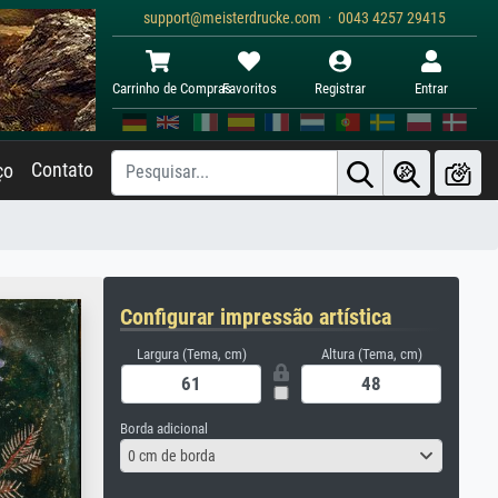
support@meisterdrucke.com · 0043 4257 29415
Carrinho de Compras
Favoritos
Registrar
Entrar
Contato
ço
Configurar impressão artística
Largura (Tema, cm)
Altura (Tema, cm)
Borda adicional
0 cm de borda