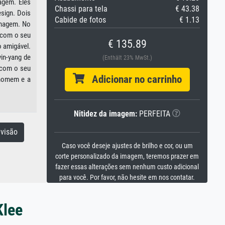
agem. Eles
Chassi para tela
€ 43.38
sign. Dois
Cabide de fotos
€ 1.13
imagem. No
 com o seu
€ 135.89
 amigável.
yin-yang de
(Enthält 23% MwSt.)
 com o seu
Adicionar no carrinho
 homem e a
Nitidez da imagem:
PERFEITA
visão
Caso você deseje ajustes de brilho e cor, ou um
corte personalizado da imagem, teremos prazer em
fazer essas alterações sem nenhum custo adicional
para você. Por favor, não hesite em nos contatar.
Klee