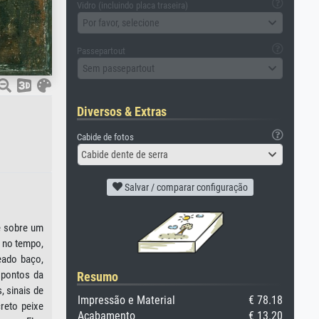
Vidro (incluindo placa traseira)
Por favor, selecione
Passepartout
Sem passepartout
Diversos & Extras
Cabide de fotos
Cabide dente de serra
Salvar / comparar configuração
e sobre um
 no tempo,
eado baço,
 pontos da
Resumo
 sinais de
Impressão e Material
€ 78.18
reto peixe
Acabamento
€ 13.20