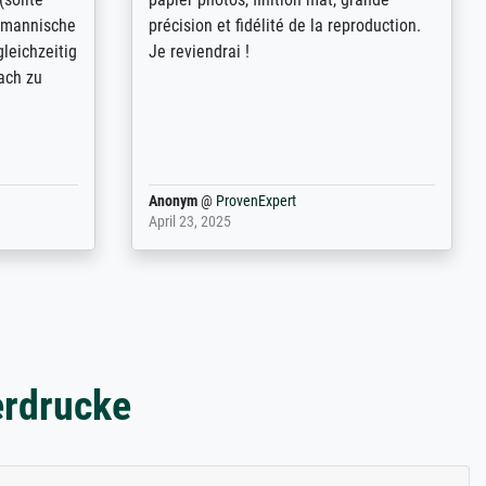
freundliche
demandes (recadrage, réajustement des
ild (ein
couleurs). Relation clientèle parfaite.
rpackt -
Transport, réception sans aucun
stikdeckeln
problème. Merci à toute l'équipe ! Hervé
in den
 der P...
Anonym
@
ProvenExpert
March 31, 2025
erdrucke