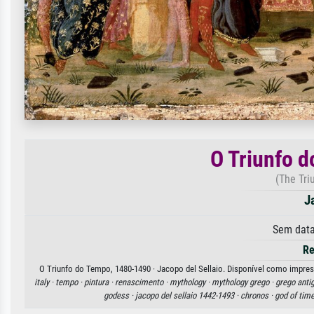
O Triunfo 
(The Tri
J
Sem data
Re
O Triunfo do Tempo, 1480-1490 · Jacopo del Sellaio. Disponível como impressã
italy ·
tempo ·
pintura ·
renascimento ·
mythology ·
mythology grego ·
grego anti
godess ·
jacopo del sellaio 1442-1493 ·
chronos ·
god of time