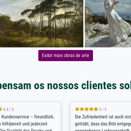
Exibir mais obras de arte
pensam os nossos clientes so
5 / 5
4.8 / 5
innerungsbuch mit der
Hervorragende Qualität. Man 
eines Großvaters aus dem 1.
vieles anpassen lassen, wie z
enötigte ich ein
Randentfernung, Farbe, Hellig