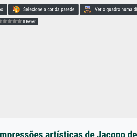
os
Selecione a cor da parede
Ver o quadro numa di
0 Rever
impressões artísticas de Jacopo del