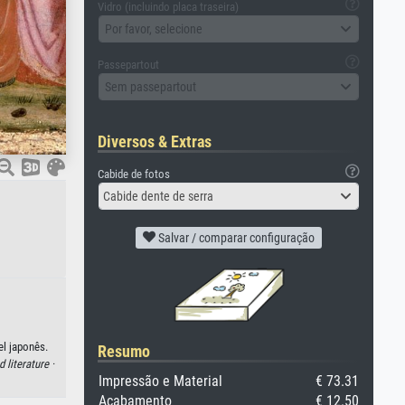
Vidro (incluindo placa traseira)
Por favor, selecione
Passepartout
Sem passepartout
Diversos & Extras
Cabide de fotos
Cabide dente de serra
Salvar / comparar configuração
el japonês.
Resumo
 literature ·
Impressão e Material
€ 73.31
Acabamento
€ 12.50