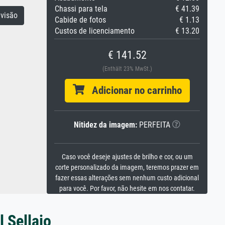
Chassi para tela
€ 41.39
visão
Cabide de fotos
€ 1.13
Custos de licenciamento
€ 13.20
€ 141.52
(Enthält 23% MwSt.)
Adicionar no carrinho
Nitidez da imagem:
PERFEITA
Caso você deseje ajustes de brilho e cor, ou um
corte personalizado da imagem, teremos prazer em
fazer essas alterações sem nenhum custo adicional
para você. Por favor, não hesite em nos contatar.
 Sellaio