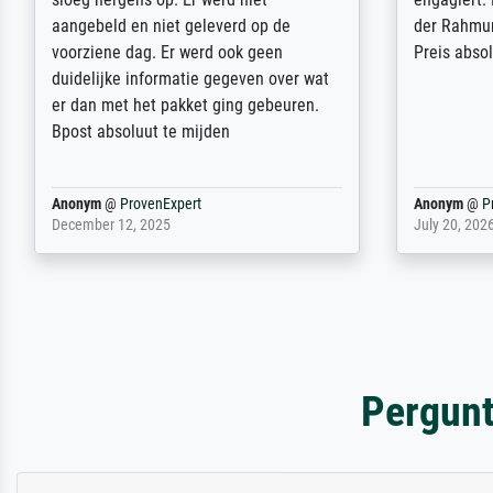
dass es unbeschadet bei uns ankam. Es
ausdrucksvo
wird nicht unser letzter Meisterdruck
Ihnen gefu
sein. Vielen Dank!
Fotopapier
am Telefon
stabiler Pa
zufrieden 
weiter. Viel
Reinhold,
@
ProvenExpert
Margot
@
Pr
April 22, 2026
February 20,
Pergunt