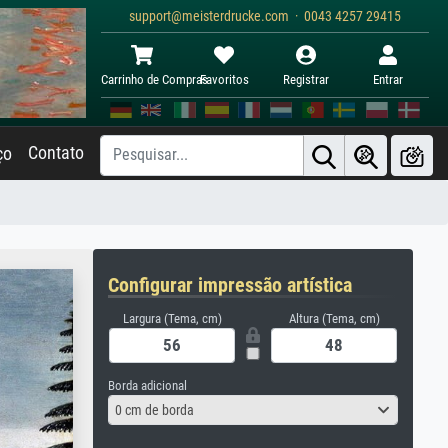
support@meisterdrucke.com · 0043 4257 29415
Carrinho de Compras
Favoritos
Registrar
Entrar
Contato
ço
Configurar impressão artística
Largura (Tema, cm)
Altura (Tema, cm)
Borda adicional
0 cm de borda