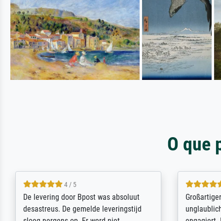
O que 
5 / 5
Sehr gute Qualität des Leinwanddrucks
Für ein Er
und des Rahmens! Unser Bild wurde
Feldpost m
sehr sorgfältig und sicher verpackt, so
Weltkrieg b