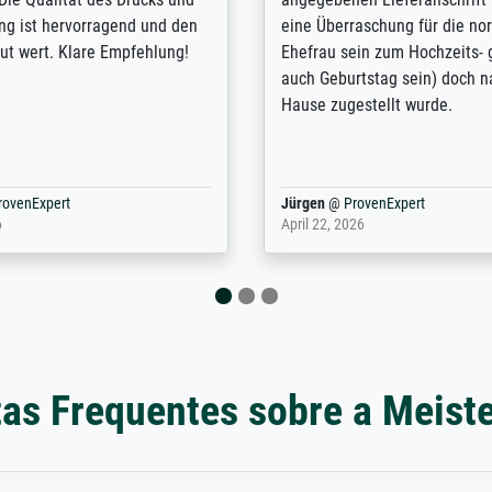
lles Bild. Das habe ich bei
Kontrast und Weiteres. Sehr 
nden. Bei der Auswahl der
Kontaktperson per Mail. Das B
-Qualität wurde ich sehr gut
Kunstdruck) wurde sehr gut ve
 beraten. Der Versand mit
sehr starke Papprolle mit Pla
ppe war perfekt. Ich bin sehr
und innen mit Papierknüllern 
und empfehle Sie gerne
Zwischenräumen gefüllt. Einzig
en ...
ovenExpert
Anonym
@
ProvenExpert
 2026
August 12, 2025
as Frequentes sobre a Meist