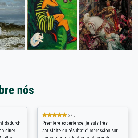
bre nós
4.8 / 5
kann sich
Qualité absolument irréprochable.
.B.:
Extraordinaire diversité des thèmes
keit,
abordés et personnalisation des