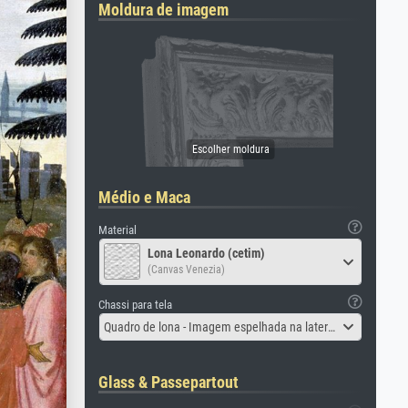
Moldura de imagem
Médio e Maca
Material
Lona Leonardo (cetim)
(Canvas Venezia)
Chassi para tela
Quadro de lona - Imagem espelhada na lateral
Glass & Passepartout