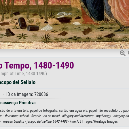
do Tempo, 1480-1490
umph of Time, 1480-1490)
acopo del Sellaio
 · ID da imagem: 720086
nascença Primitiva
o de arte em tela, papel de fotografia, cartão em aguarela, papel não revestido ou pap
go ·
florentine school ·
fiesole ·
oil on wood ·
allegory and literature ·
mythology ·
allegory and
 ·
museo bandini ·
jacopo del sellaio 1442-1493
· Fine Art Images/Heritage Images