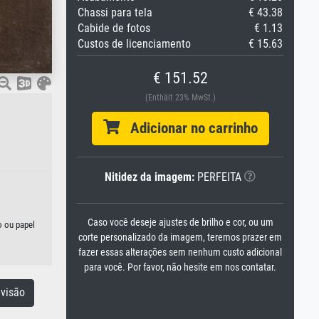
Chassi para tela
€ 43.38
Cabide de fotos
€ 1.13
Custos de licenciamento
€ 15.63
€ 151.52
(Enthält 23% MwSt.)
Adicionar no carrinho
Nitidez da imagem:
PERFEITA
Caso você deseje ajustes de brilho e cor, ou um
o ou papel
corte personalizado da imagem, teremos prazer em
fazer essas alterações sem nenhum custo adicional
para você. Por favor, não hesite em nos contatar.
visão