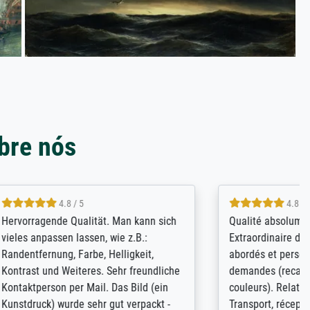
bre nós
4.8 / 5
kann sich
Qualité absolument irréprochable.
.B.:
Extraordinaire diversité des thèmes
keit,
abordés et personnalisation des
freundliche
demandes (recadrage, réajustement des
ild (ein
couleurs). Relation clientèle parfaite.
rpackt -
Transport, réception sans aucun