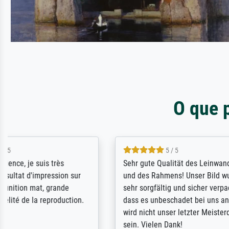
O que 
5 / 5
Sehr gute Qualität des Leinwanddrucks
Für ein Er
und des Rahmens! Unser Bild wurde
Feldpost m
sehr sorgfältig und sicher verpackt, so
Weltkrieg b
dass es unbeschadet bei uns ankam. Es
ausdrucksvo
wird nicht unser letzter Meisterdruck
Ihnen gefu
sein. Vielen Dank!
Fotopapier