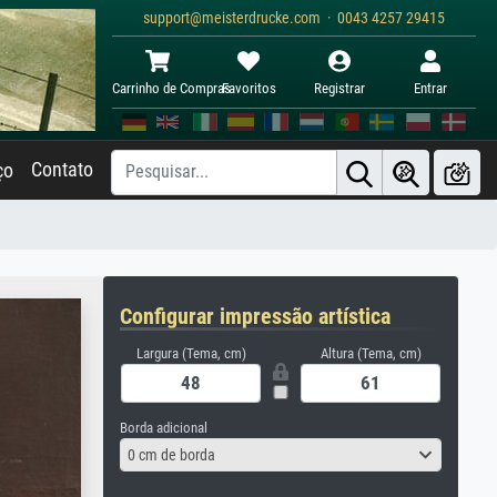
support@meisterdrucke.com · 0043 4257 29415
Carrinho de Compras
Favoritos
Registrar
Entrar
Contato
ço
Configurar impressão artística
Largura (Tema, cm)
Altura (Tema, cm)
Borda adicional
0 cm de borda