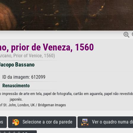
no, prior de Veneza, 1560
rcano, Prior of Venice, 1560)
Jacopo Bassano
 ID da imagem: 612099
Renascimento
impressão de arte em tela, papel de fotografia, cartão em aguarela, papel não revestid
japonês.
f St. John, London, UK / Bridgeman Images
os
Selecione a cor da parede
Ver o quadro numa di