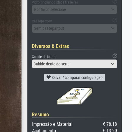
Vidro (incluindo placa traseira)
Por favor, selecione
Passepartout
Sem passepartout
Diversos & Extras
Cabide de fotos
Cabide dente de serra
Salvar / comparar configuração
Resumo
Impressão e Material
€ 78.18
Acabamento
€ 13.20