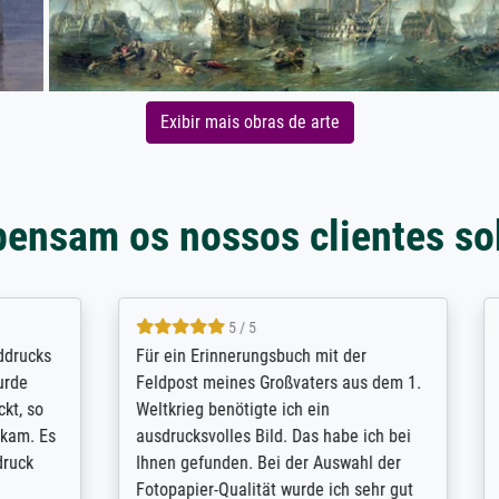
Exibir mais obras de arte
pensam os nossos clientes so
5 / 5
4.8 / 5
innerungsbuch mit der
Hervorragende Qualität. Man 
eines Großvaters aus dem 1.
vieles anpassen lassen, wie z
enötigte ich ein
Randentfernung, Farbe, Hellig
lles Bild. Das habe ich bei
Kontrast und Weiteres. Sehr 
nden. Bei der Auswahl der
Kontaktperson per Mail. Das B
-Qualität wurde ich sehr gut
Kunstdruck) wurde sehr gut ve