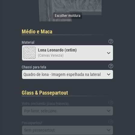
Médio e Maca
Material
Lona Leonardo (cetim)
(Canvas Venezia)
Chassi para tela
Quadro de lona - Imagem espelhada na lateral
Glass & Passepartout
Vidro (incluindo placa traseira)
Por favor, selecione
Passepartout
Sem passepartout