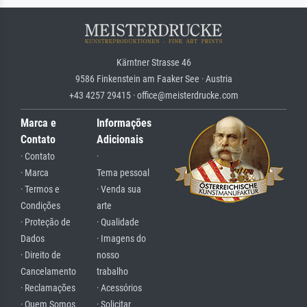
Kärntner Strasse 46
9586 Finkenstein am Faaker See · Austria
+43 4257 29415 · office@meisterdrucke.com
Marca e
Informações
Contato
Adicionais
· Contato
·
· Marca
Tema pessoal
· Termos e
· Venda sua
Condições
arte
· Proteção de
· Qualidade
Dados
· Imagens do
· Direito de
nosso
Cancelamento
trabalho
· Reclamações
· Acessórios
· Quem Somos
· Solicitar