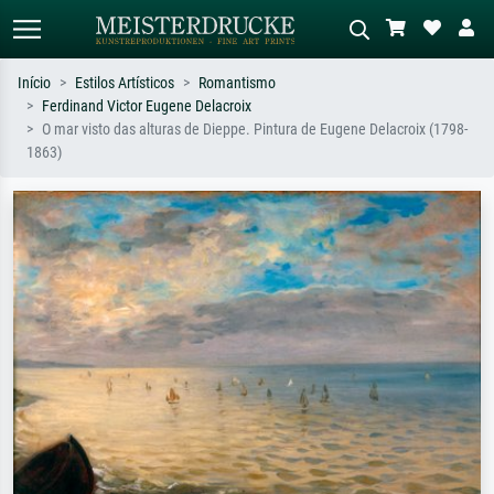
Início
Estilos Artísticos
Romantismo
Ferdinand Victor Eugene Delacroix
Pesquisa padrão
Pesquisa de imagens IA
O mar visto das alturas de Dieppe. Pintura de Eugene Delacroix (1798-
1863)
Pesquise por artista, título ou estilo –
Descreva a cena – ex: prado verde,
ex: Monet, Noite Estrelada,
abstrato com muito vermelho, pintura
impressionismo, onda de Hokusai, nu.
a óleo escura, nu em pé ao lado de
uma árvore.