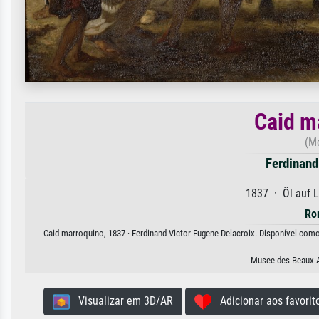
Caid m
(Mo
Ferdinand
1837 · Öl auf 
Ro
Caid marroquino, 1837 · Ferdinand Victor Eugene Delacroix. Disponível como 
Musee des Beaux-A
Visualizar em 3D/AR
Adicionar aos favorit