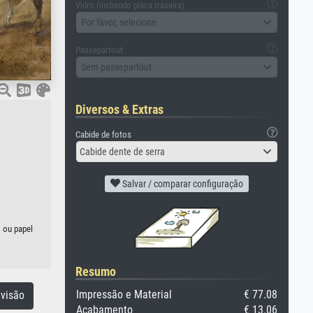
Vidro (incluindo placa traseira)
Por favor, selecione
Passepartout
Sem passepartout
Diversos & Extras
Cabide de fotos
Cabide dente de serra
Salvar / comparar configuração
o ou papel
Resumo
Impressão e Material
€ 77.08
visão
Acabamento
€ 13.06