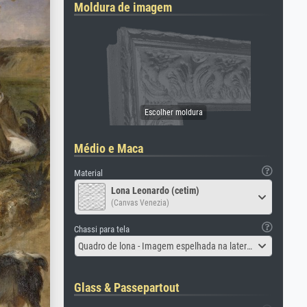
Moldura de imagem
Médio e Maca
Material
Lona Leonardo (cetim)
(Canvas Venezia)
Chassi para tela
Quadro de lona - Imagem espelhada na lateral
Glass & Passepartout