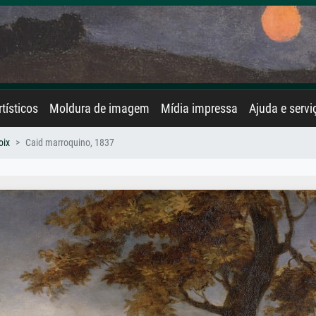
rtísticos
Moldura de imagem
Mídia impressa
Ajuda e servi
oix
Caid marroquino, 1837