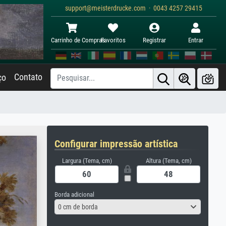
support@meisterdrucke.com · 0043 4257 29415
Carrinho de Compras
Favoritos
Registrar
Entrar
Contato
ço
Configurar impressão artística
Largura (Tema, cm)
Altura (Tema, cm)
Borda adicional
0 cm de borda