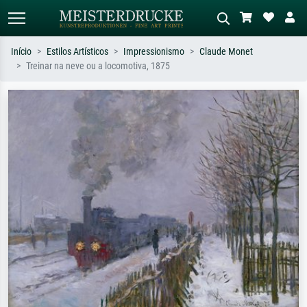
Início
Estilos Artísticos
Impressionismo
Claude Monet
Treinar na neve ou a locomotiva, 1875
Pesquisa padrão
Pesquisa de imagens IA
Pesquise por artista, título ou estilo –
Descreva a cena – ex: prado verde,
ex: Monet, Noite Estrelada,
abstrato com muito vermelho, pintura
impressionismo, onda de Hokusai, nu.
a óleo escura, nu em pé ao lado de
uma árvore.