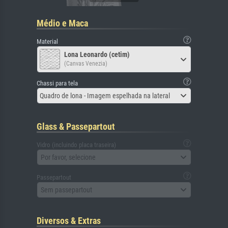
Médio e Maca
Material
Lona Leonardo (cetim)
(Canvas Venezia)
Chassi para tela
Quadro de lona - Imagem espelhada na lateral
Glass & Passepartout
Vidro (incluindo placa traseira)
Por favor, selecione
Passepartout
Sem passepartout
Diversos & Extras