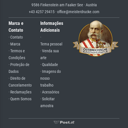
9586 Finkenstein am Faaker See · Austria
+43 4257 29415 · office@meisterdrucke.com
Marca e
Informações
Contato
Adicionais
· Contato
·
· Marca
Tema pessoal
· Termos e
· Venda sua
Condições
arte
· Proteção de
· Qualidade
Dados
· Imagens do
· Direito de
nosso
Cancelamento
trabalho
· Reclamações
· Acessórios
· Quem Somos
· Solicitar
amostra