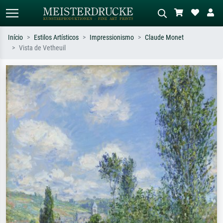
Início
Estilos Artísticos
Impressionismo
Claude Monet
Vista de Vetheuil
Pesquisa padrão
Pesquisa de imagens IA
Pesquise por artista, título ou estilo –
Descreva a cena – ex: prado verde,
ex: Monet, Noite Estrelada,
abstrato com muito vermelho, pintura
impressionismo, onda de Hokusai, nu.
a óleo escura, nu em pé ao lado de
uma árvore.