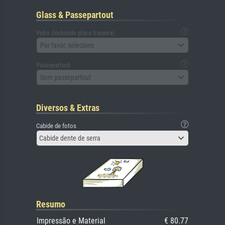
Glass & Passepartout
Vidro (incluindo placa traseira)
Por favor, selecione
Passepartout
Sem passepartout
Diversos & Extras
Cabide de fotos
Cabide dente de serra
Resumo
Impressão e Material
€ 80.77