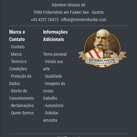
Kärntner Strasse 46
9586 Finkenstein am Faaker See · Austria
+43 4257 29415 · office@meisterdrucke.com
Marca e
Informações
Contato
Adicionais
· Contato
·
· Marca
Tema pessoal
· Termos e
· Venda sua
Condições
arte
· Proteção de
· Qualidade
Dados
· Imagens do
· Direito de
nosso
Cancelamento
trabalho
· Reclamações
· Acessórios
· Quem Somos
· Solicitar
amostra