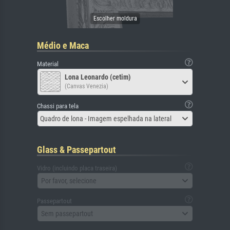
Médio e Maca
Material
Lona Leonardo (cetim)
(Canvas Venezia)
Chassi para tela
Quadro de lona - Imagem espelhada na lateral
Glass & Passepartout
Vidro (incluindo placa traseira)
Por favor, selecione
Passepartout
Sem passepartout