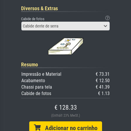
Diversos & Extras
Cabide de fotos
Cabide dente de serra
Resumo
Impressão e Material
€ 73.31
Acabamento
€ 12.50
Chassi para tela
€ 41.39
Cabide de fotos
€ 1.13
€ 128.33
(Enthält 23% MwSt.)
Adicionar no carrinho