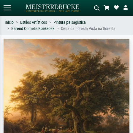
Início
Estilos Artísticos
Pintura paisagística
Barend Cornelis Koekkoek
Cena da floresta Vista na floresta
Pesquisa padrão
Pesquisa de imagens IA
Pesquise por artista, título ou estilo –
Descreva a cena – ex: prado verde,
ex: Monet, Noite Estrelada,
abstrato com muito vermelho, pintura
impressionismo, onda de Hokusai, nu.
a óleo escura, nu em pé ao lado de
uma árvore.