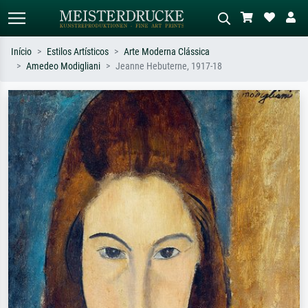
Início
Estilos Artísticos
Arte Moderna Clássica
Amedeo Modigliani
Jeanne Hebuterne, 1917-18
Pesquisa padrão
Pesquisa de imagens IA
Pesquise por artista, título ou estilo –
Descreva a cena – ex: prado verde,
ex: Monet, Noite Estrelada,
abstrato com muito vermelho, pintura
impressionismo, onda de Hokusai, nu.
a óleo escura, nu em pé ao lado de
uma árvore.