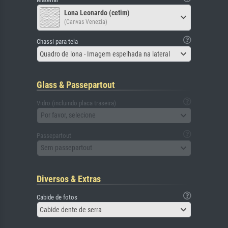
Lona Leonardo (cetim)
(Canvas Venezia)
Chassi para tela
Quadro de lona - Imagem espelhada na lateral
Glass & Passepartout
Vidro (incluindo placa traseira)
Por favor, selecione
Passepartout
Sem passepartout
Diversos & Extras
Cabide de fotos
Cabide dente de serra