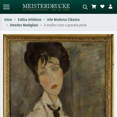
Início
Estilos Artísticos
Arte Moderna Clássica
Amedeo Modigliani
A mulher com a gravata preta
Pesquisa padrão
Pesquisa de imagens IA
Pesquise por artista, título ou estilo –
Descreva a cena – ex: prado verde,
ex: Monet, Noite Estrelada,
abstrato com muito vermelho, pintura
impressionismo, onda de Hokusai, nu.
a óleo escura, nu em pé ao lado de
uma árvore.