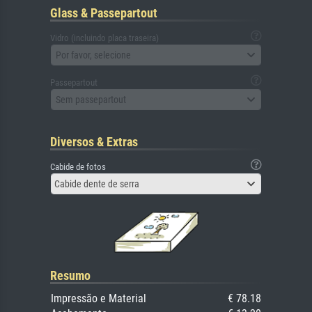
Glass & Passepartout
Vidro (incluindo placa traseira)
Por favor, selecione
Passepartout
Sem passepartout
Diversos & Extras
Cabide de fotos
Cabide dente de serra
Resumo
Impressão e Material
€ 78.18