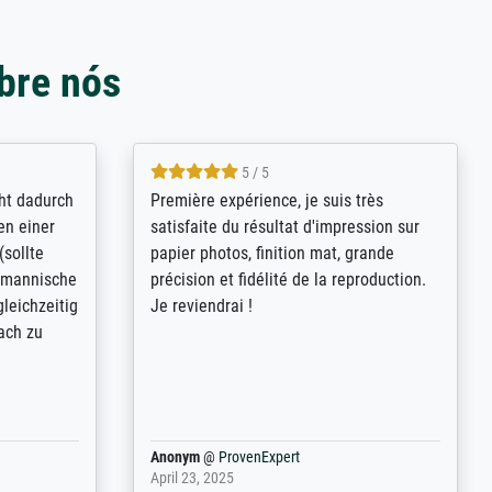
bre nós
4.8 / 5
kann sich
Qualité absolument irréprochable.
.B.:
Extraordinaire diversité des thèmes
keit,
abordés et personnalisation des
freundliche
demandes (recadrage, réajustement des
ild (ein
couleurs). Relation clientèle parfaite.
rpackt -
Transport, réception sans aucun
stikdeckeln
problème. Merci à toute l'équipe ! Hervé
in den
 der P...
Anonym
@
ProvenExpert
March 31, 2025