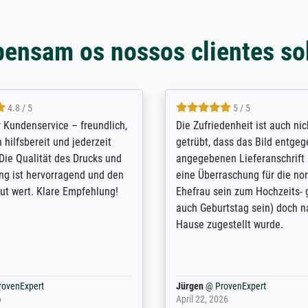
pensam os nossos clientes so
5 / 5
4.8 / 5
innerungsbuch mit der
Hervorragende Qualität. Man 
eines Großvaters aus dem 1.
vieles anpassen lassen, wie z
enötigte ich ein
Randentfernung, Farbe, Hellig
lles Bild. Das habe ich bei
Kontrast und Weiteres. Sehr 
nden. Bei der Auswahl der
Kontaktperson per Mail. Das B
-Qualität wurde ich sehr gut
Kunstdruck) wurde sehr gut ve
 beraten. Der Versand mit
sehr starke Papprolle mit Pla
ppe war perfekt. Ich bin sehr
und innen mit Papierknüllern 
und empfehle Sie gerne
Zwischenräumen gefüllt. Einzig
en ...
ovenExpert
Anonym
@
ProvenExpert
 2026
August 12, 2025