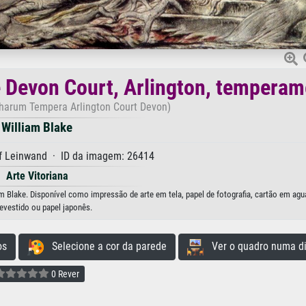
e Devon Court, Arlington, tempera
harum Tempera Arlington Court Devon)
William Blake
f Leinwand · ID da imagem: 26414
Arte Vitoriana
m Blake. Disponível como impressão de arte em tela, papel de fotografia, cartão em agua
evestido ou papel japonês.
os
Selecione a cor da parede
Ver o quadro numa di
0 Rever