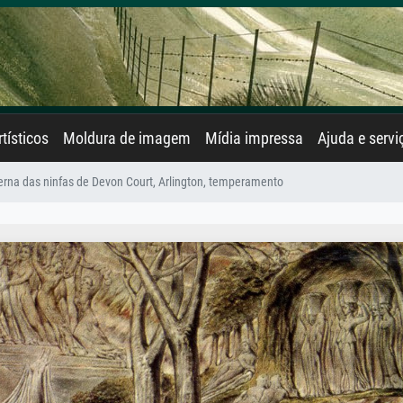
rtísticos
Moldura de imagem
Mídia impressa
Ajuda e servi
erna das ninfas de Devon Court, Arlington, temperamento