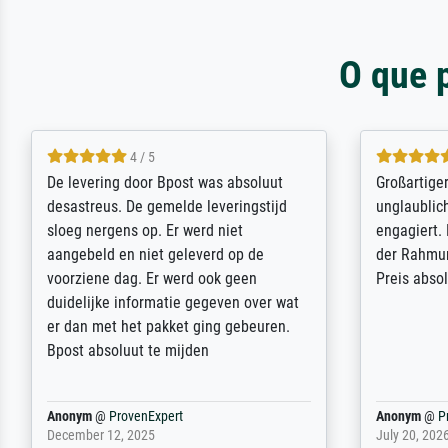
O que 
5 / 5
Sehr gute Qualität des Leinwanddrucks
Für ein Er
und des Rahmens! Unser Bild wurde
Feldpost m
sehr sorgfältig und sicher verpackt, so
Weltkrieg b
dass es unbeschadet bei uns ankam. Es
ausdrucksvo
wird nicht unser letzter Meisterdruck
Ihnen gefu
sein. Vielen Dank!
Fotopapier
am Telefon
stabiler Pa
zufrieden 
weiter. Viel
Reinhold,
@
ProvenExpert
Margot
@
Pr
April 22, 2026
February 20,