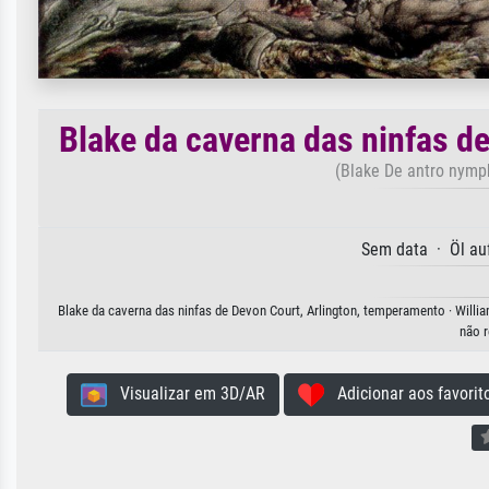
Blake da caverna das ninfas d
(Blake De antro nymp
Sem data · Öl au
Blake da caverna das ninfas de Devon Court, Arlington, temperamento · Willia
não r
Visualizar em 3D/AR
Adicionar aos favorit