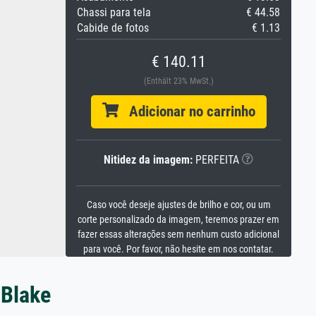
Chassi para tela
€ 44.58
Cabide de fotos
€ 1.13
€ 140.11
(Enthält 23% MwSt.)
Adicionar no carrinho
Nitidez da imagem:
PERFEITA
Caso você deseje ajustes de brilho e cor, ou um
corte personalizado da imagem, teremos prazer em
fazer essas alterações sem nenhum custo adicional
para você. Por favor, não hesite em nos contatar.
 Blake