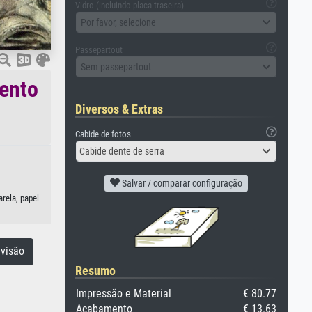
Vidro (incluindo placa traseira)
Por favor, selecione
Passepartout
Sem passepartout
mento
Diversos & Extras
Cabide de fotos
Cabide dente de serra
Salvar / comparar configuração
rela, papel
visão
Resumo
Impressão e Material
€ 80.77
Acabamento
€ 13.63