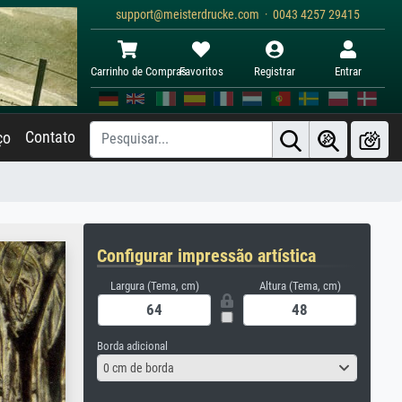
support@meisterdrucke.com · 0043 4257 29415
Carrinho de Compras
Favoritos
Registrar
Entrar
Contato
ço
Configurar impressão artística
Largura (Tema, cm)
Altura (Tema, cm)
Borda adicional
0 cm de borda