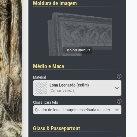
Moldura de imagem
Médio e Maca
Material
Lona Leonardo (cetim)
(Canvas Venezia)
Chassi para tela
Quadro de lona - Imagem espelhada na lateral
Glass & Passepartout