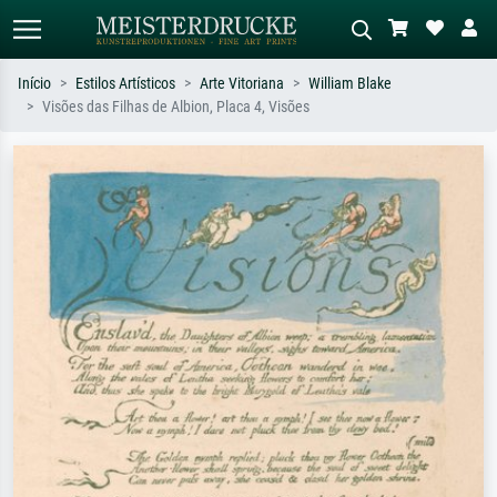
Início
Estilos Artísticos
Arte Vitoriana
William Blake
Visões das Filhas de Albion, Placa 4, Visões
Pesquisa padrão
Pesquisa de imagens IA
Pesquise por artista, título ou estilo –
Descreva a cena – ex: prado verde,
ex: Monet, Noite Estrelada,
abstrato com muito vermelho, pintura
impressionismo, onda de Hokusai, nu.
a óleo escura, nu em pé ao lado de
uma árvore.