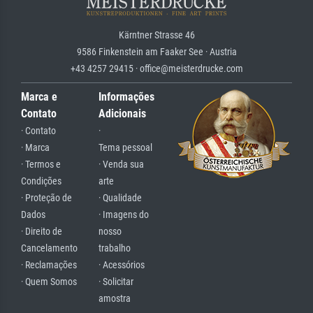
Kärntner Strasse 46
9586 Finkenstein am Faaker See · Austria
+43 4257 29415 · office@meisterdrucke.com
Marca e
Informações
Contato
Adicionais
· Contato
·
· Marca
Tema pessoal
· Termos e
· Venda sua
Condições
arte
· Proteção de
· Qualidade
Dados
· Imagens do
· Direito de
nosso
Cancelamento
trabalho
· Reclamações
· Acessórios
· Quem Somos
· Solicitar
amostra