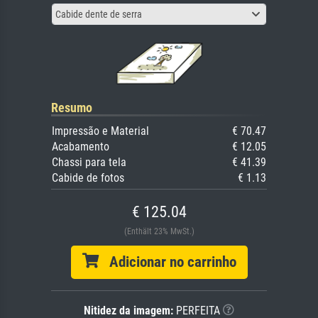
Cabide dente de serra
Resumo
Impressão e Material
€ 70.47
Acabamento
€ 12.05
Chassi para tela
€ 41.39
Cabide de fotos
€ 1.13
€ 125.04
(Enthält 23% MwSt.)
Adicionar no carrinho
Nitidez da imagem:
PERFEITA