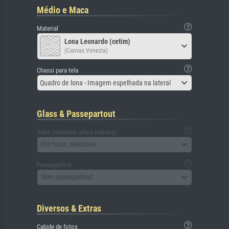
Médio e Maca
Material
Lona Leonardo (cetim)
(Canvas Venezia)
Chassi para tela
Quadro de lona - Imagem espelhada na lateral
Glass & Passepartout
Vidro (incluindo placa traseira)
Por favor, selecione
Passepartout
Sem passepartout
Diversos & Extras
Cabide de fotos