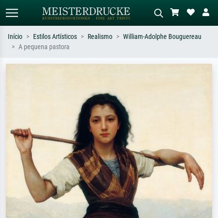
Início
Estilos Artísticos
Realismo
William-Adolphe Bouguereau
A pequena pastora
Pesquisa padrão
Pesquisa de imagens IA
Pesquise por artista, título ou estilo –
Descreva a cena – ex: prado verde,
ex: Monet, Noite Estrelada,
abstrato com muito vermelho, pintura
impressionismo, onda de Hokusai, nu.
a óleo escura, nu em pé ao lado de
uma árvore.