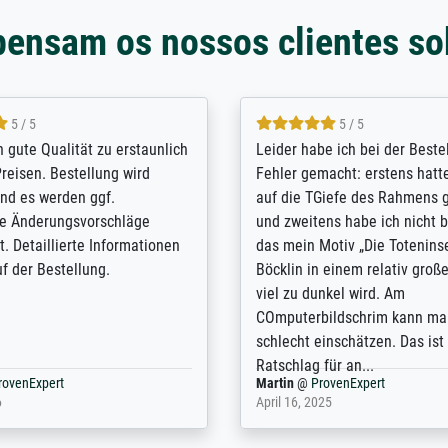
pensam os nossos clientes so
5 / 5
5 / 5
/ Highly recommended. The
The team at Meisterdrucke st
 ordering and payment process
meet its clients demands, an
shipping was efficient and
expert advice on how to obtai
self exceeds expectations. I
results for the prints request
n the UK and found the site
client. The company has a va
or a specific print - I am very
repertoire of prints to choose
with the service and the
will provide excellent service
regards to prints which are no
repertoire. Highly recommen
nExpert
Anonym
@
ProvenExpert
 2025
April 22, 2026