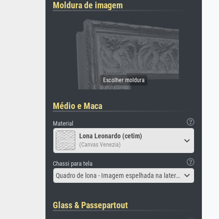
Moldura de imagem
Médio e Maca
Material
Lona Leonardo (cetim)
(Canvas Venezia)
Chassi para tela
Quadro de lona - Imagem espelhada na lateral
Glass & Passepartout