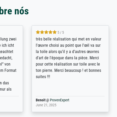
bre nós
5 / 5
rives to
eine große Auswahl an Bildern und
d provides
deren Reproduktionsmöglichkeiten;
n the best
wurde sehr gut durch die einzelnen
ed by the
Bestellkriterien geführt, verständliche
st
Erklärungen, z.B. mit Bilddarstellungen,
 from, and
werde auf jeden Fall meine guten
 also with
Erfahrungen weitergeben.
t in that
ded!
Anonym
@
ProvenExpert
May 13, 2026