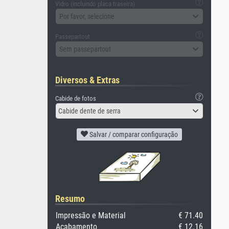
Vidro (incluindo placa traseira)
Por favor, selecione
Passepartout
Sem passepartout
Diversos & Extras
Cabide de fotos
Cabide dente de serra
Salvar / comparar configuração
Resumo
Impressão e Material
€ 71.40
Acabamento
€ 12.16