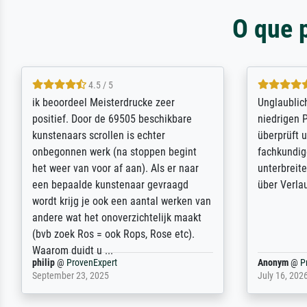
O que 
5 / 5
Die Zufriedenheit ist auch nicht dadurch
Excellent 
getrübt, dass das Bild entgegen einer
selection,
angegebenen Lieferanschrift (sollte
were easy, 
eine Überraschung für die normannische
the item it
Ehefrau sein zum Hochzeits- gleichzeitig
am based i
auch Geburtstag sein) doch nach zu
searching f
Hause zugestellt wurde.
impressed 
quality.
Jürgen
@
ProvenExpert
SJL
@
Prove
April 22, 2026
December 2,