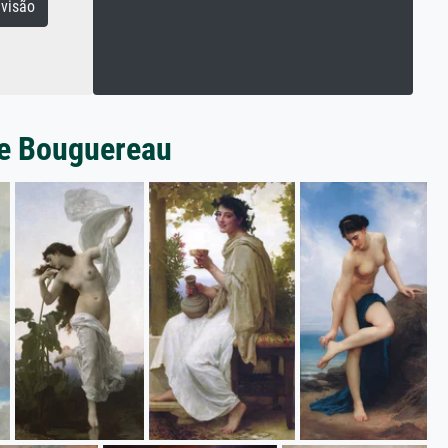
visão
he Bouguereau