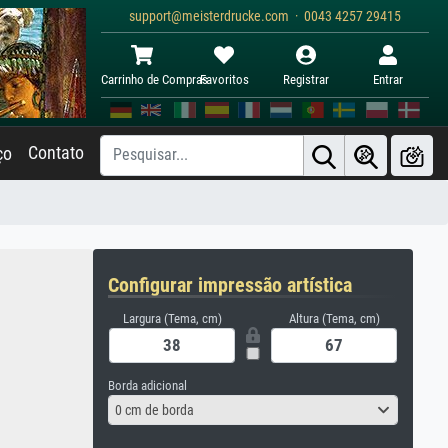
support@meisterdrucke.com · 0043 4257 29415
Carrinho de Compras
Favoritos
Registrar
Entrar
Contato
ço
Configurar impressão artística
Largura (Tema, cm)
Altura (Tema, cm)
Borda adicional
0 cm de borda