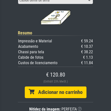
Cabide dente de serra
Resumo
Impressão e Material
€ 59.24
Acabamento
€ 10.37
Chassi para tela
€ 38.22
Cabide de fotos
€ 1.13
Custos de licenciamento
€ 11.84
€ 120.80
(Enthält 23% MwSt.)
Adicionar no carrinho
Nitidez da imagem:
PERFEITA