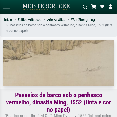
Início
Estilos Artísticos
Arte Asiática
Wen Zhengming
Passeios de barco sob o penhasco vermelho, dinastia Ming, 1552 (tinta
Pesquisa padrão
Pesquisa de imagens IA
e cor no papel)
Pesquise por artista, título ou estilo –
Descreva a cena – ex: prado verde,
ex: Monet, Noite Estrelada,
abstrato com muito vermelho, pintura
impressionismo, onda de Hokusai, nu.
a óleo escura, nu em pé ao lado de
uma árvore.
Passeios de barco sob o penhasco
vermelho, dinastia Ming, 1552 (tinta e cor
no papel)
(Boating under the Red Cliff, Ming Dynasty, 1552 (ink and colour