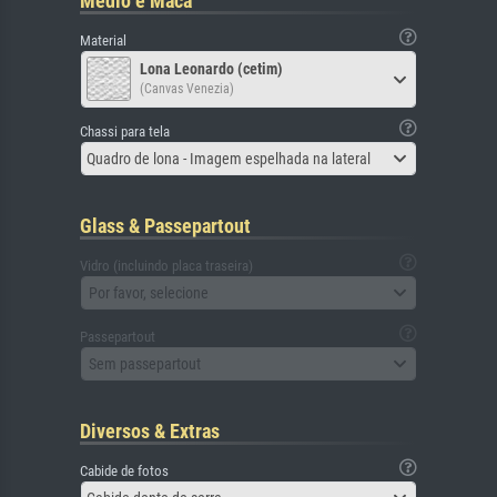
Médio e Maca
Material
Lona Leonardo (cetim)
(Canvas Venezia)
Chassi para tela
Quadro de lona - Imagem espelhada na lateral
Glass & Passepartout
Vidro (incluindo placa traseira)
Por favor, selecione
Passepartout
Sem passepartout
Diversos & Extras
Cabide de fotos