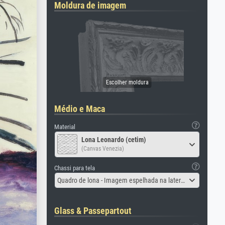
Moldura de imagem
Médio e Maca
Material
Lona Leonardo (cetim)
(Canvas Venezia)
Chassi para tela
Quadro de lona - Imagem espelhada na lateral
Glass & Passepartout