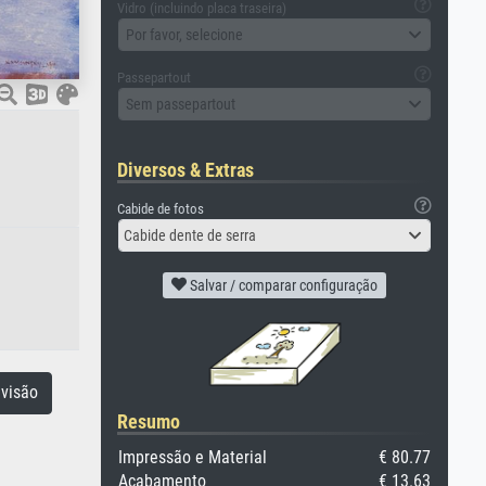
Vidro (incluindo placa traseira)
Por favor, selecione
Passepartout
Sem passepartout
Diversos & Extras
Cabide de fotos
Cabide dente de serra
Salvar / comparar configuração
visão
Resumo
Impressão e Material
€ 80.77
Acabamento
€ 13.63