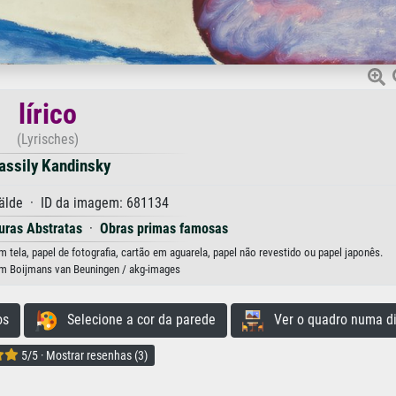
lírico
(Lyrisches)
assily Kandinsky
lde · ID da imagem: 681134
uras Abstratas
·
Obras primas famosas
m tela, papel de fotografia, cartão em aguarela, papel não revestido ou papel japonês.
m Boijmans van Beuningen / akg-images
os
Selecione a cor da parede
Ver o quadro numa di
5/5 · Mostrar resenhas (3)