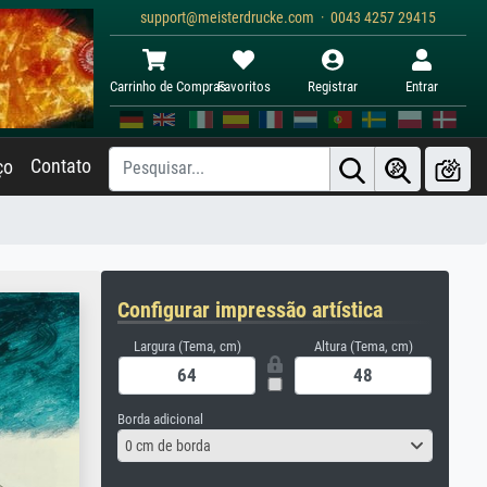
support@meisterdrucke.com · 0043 4257 29415
Carrinho de Compras
Favoritos
Registrar
Entrar
Contato
ço
Configurar impressão artística
Largura (Tema, cm)
Altura (Tema, cm)
Borda adicional
0 cm de borda