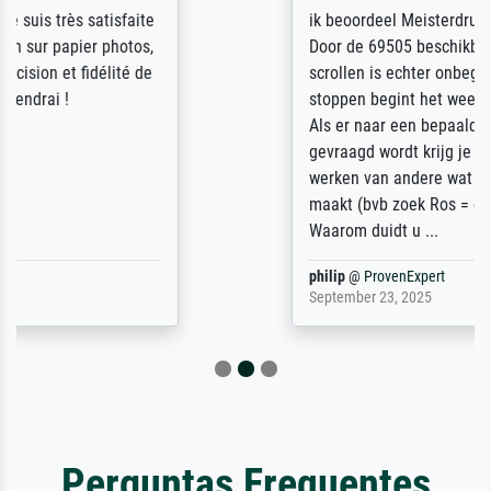
ik beoordeel Meisterdrucke zeer positief.
Door de 69505 beschikbare kunstenaars
scrollen is echter onbegonnen werk (na
stoppen begint het weer van voor af aan).
Als er naar een bepaalde kunstenaar
gevraagd wordt krijg je ook een aantal
werken van andere wat het onoverzichtelijk
maakt (bvb zoek Ros = ook Rops, Rose etc).
Waarom duidt u ...
philip
@
ProvenExpert
September 23, 2025
Perguntas Frequentes