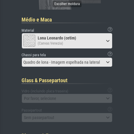
Médio e Maca
Material
Lona Leonardo (cetim)
(Canvas Venezia)
Chassi para tela
Quadro de lona - Imagem espelhada na lateral
Glass & Passepartout
Vidro (incluindo placa traseira)
Por favor, selecione
Passepartout
Sem passepartout