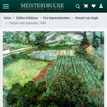
Início
Estilos Artísticos
Pós impressionismo
Vincent van Gogh
Campo com papoulas, 1889
Pesquisa padrão
Pesquisa de imagens IA
Pesquise por artista, título ou estilo –
Descreva a cena – ex: prado verde,
ex: Monet, Noite Estrelada,
abstrato com muito vermelho, pintura
impressionismo, onda de Hokusai, nu.
a óleo escura, nu em pé ao lado de
uma árvore.