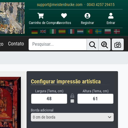
support@meisterdrucke.com · 0043 4257 29415
Carrinho de Compras
Favoritos
Registrar
Entrar
Contato
ço
Configurar impressão artística
Largura (Tema, cm)
Altura (Tema, cm)
Borda adicional
0 cm de borda