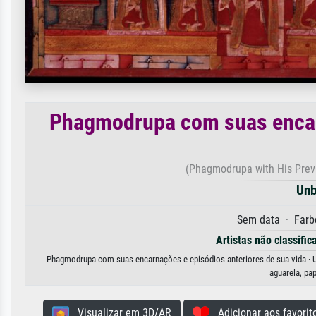
Phagmodrupa com suas encarn
(Phagmodrupa with His Previ
Unb
Sem data · Farb
Artistas não classific
Phagmodrupa com suas encarnações e episódios anteriores de sua vida · U
aguarela, pa
Visualizar em 3D/AR
Adicionar aos favorit