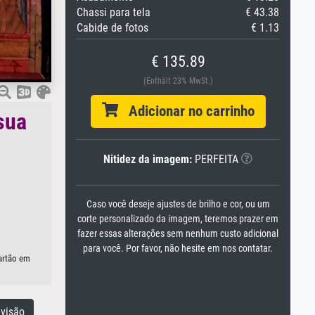
Chassi para tela
€ 43.38
Cabide de fotos
€ 1.13
€ 135.89
(Enthält 23% MwSt.)
Adicionar no carrinho
sua
Nitidez da imagem:
PERFEITA
Caso você deseje ajustes de brilho e cor, ou um
corte personalizado da imagem, teremos prazer em
fazer essas alterações sem nenhum custo adicional
para você. Por favor, não hesite em nos contatar.
artão em
visão