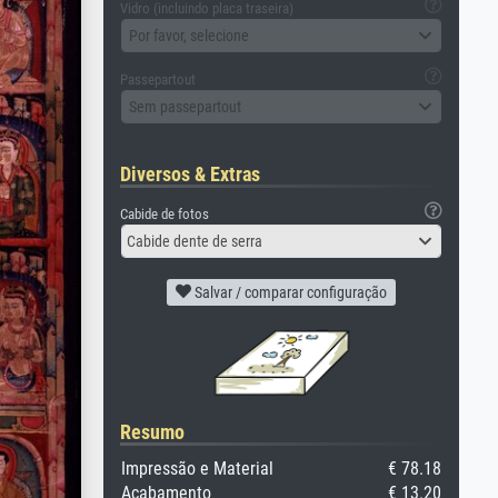
Vidro (incluindo placa traseira)
Por favor, selecione
Passepartout
Sem passepartout
Diversos & Extras
Cabide de fotos
Cabide dente de serra
Salvar / comparar configuração
Resumo
Impressão e Material
€ 78.18
Acabamento
€ 13.20