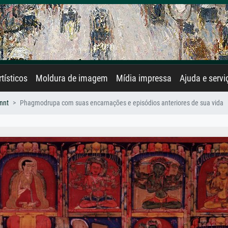
rtísticos
Moldura de imagem
Mídia impressa
Ajuda e servi
nnt
Phagmodrupa com suas encarnações e episódios anteriores de sua vida