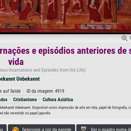
ações e episódios anteriores de 
vida
ous Incarnations and Episodes from His Life)
ekannt Unbekannt
e auf Seide · ID da imagem: 4919
ados
·
Cristianismo
·
Cultura Asiática
nbekannt Unbekannt. Disponível como impressão de arte em tela, papel de fotografia, c
pel não revestido ou papel japonês.
os
Selecione a cor da parede
Ver o quadro numa di