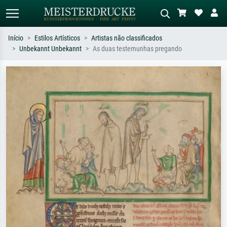
Início
Estilos Artísticos
Artistas não classificados
Unbekannt Unbekannt
As duas testemunhas pregando
Pesquisa padrão
Pesquisa de imagens IA
Pesquise por artista, título ou estilo –
Descreva a cena – ex: prado verde,
ex: Monet, Noite Estrelada,
abstrato com muito vermelho, pintura
impressionismo, onda de Hokusai, nu.
a óleo escura, nu em pé ao lado de
uma árvore.