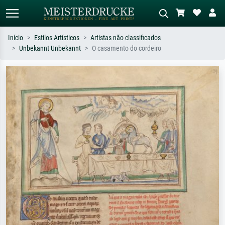
Início
Estilos Artísticos
Artistas não classificados
Unbekannt Unbekannt
O casamento do cordeiro
Pesquisa padrão
Pesquisa de imagens IA
Pesquise por artista, título ou estilo –
Descreva a cena – ex: prado verde,
ex: Monet, Noite Estrelada,
abstrato com muito vermelho, pintura
impressionismo, onda de Hokusai, nu.
a óleo escura, nu em pé ao lado de
uma árvore.