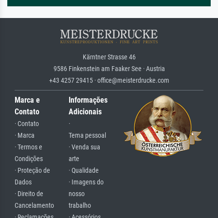
Kärntner Strasse 46
9586 Finkenstein am Faaker See · Austria
+43 4257 29415 · office@meisterdrucke.com
Marca e
Informações
Contato
Adicionais
· Contato
·
· Marca
Tema pessoal
· Termos e
· Venda sua
Condições
arte
· Proteção de
· Qualidade
Dados
· Imagens do
· Direito de
nosso
Cancelamento
trabalho
· Reclamações
· Acessórios