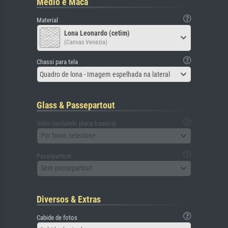
Médio e Maca
Material
Lona Leonardo (cetim)
(Canvas Venezia)
Chassi para tela
Quadro de lona - Imagem espelhada na lateral
Glass & Passepartout
Vidro (incluindo placa traseira)
Por favor, selecione
Passepartout
Sem passepartout
Diversos & Extras
Cabide de fotos