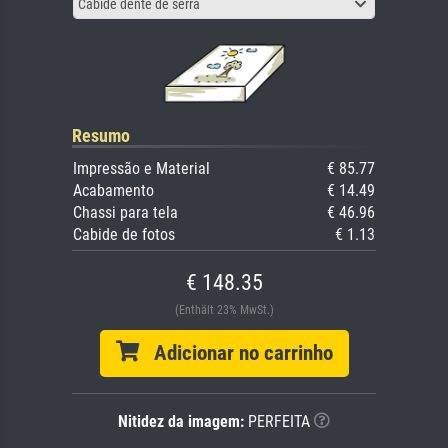
Cabide dente de serra
Resumo
Impressão e Material
€ 85.77
Acabamento
€ 14.49
Chassi para tela
€ 46.96
Cabide de fotos
€ 1.13
€ 148.35
(Enthält 23% MwSt.)
Adicionar no carrinho
Nitidez da imagem:
PERFEITA