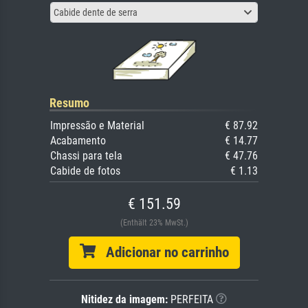
Cabide dente de serra
Resumo
Impressão e Material
€ 87.92
Acabamento
€ 14.77
Chassi para tela
€ 47.76
Cabide de fotos
€ 1.13
€ 151.59
(Enthält 23% MwSt.)
Adicionar no carrinho
Nitidez da imagem:
PERFEITA