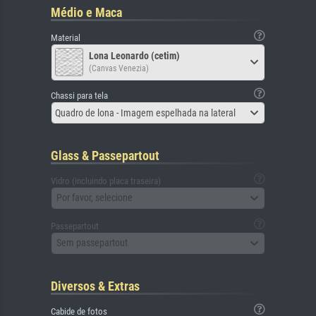
Médio e Maca
Material
Lona Leonardo (cetim)
(Canvas Venezia)
Chassi para tela
Quadro de lona - Imagem espelhada na lateral
Glass & Passepartout
Vidro (incluindo placa traseira)
Por favor, selecione
Passepartout
Sem passepartout
Diversos & Extras
Cabide de fotos