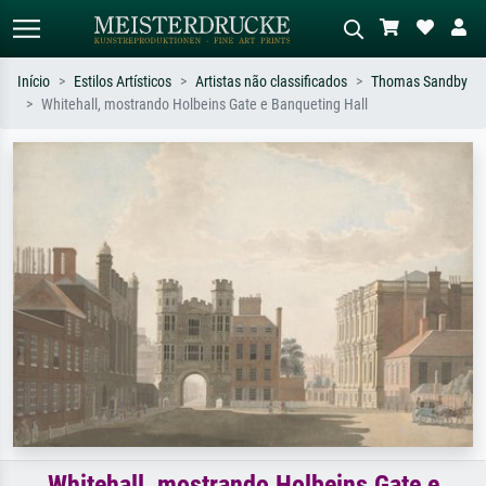
Início
Estilos Artísticos
Artistas não classificados
Thomas Sandby
Whitehall, mostrando Holbeins Gate e Banqueting Hall
Pesquisa padrão
Pesquisa de imagens IA
Pesquise por artista, título ou estilo –
Descreva a cena – ex: prado verde,
ex: Monet, Noite Estrelada,
abstrato com muito vermelho, pintura
impressionismo, onda de Hokusai, nu.
a óleo escura, nu em pé ao lado de
uma árvore.
Whitehall, mostrando Holbeins Gate e