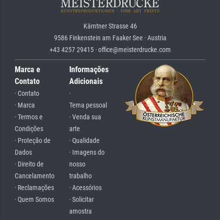
Kärntner Strasse 46
9586 Finkenstein am Faaker See · Austria
+43 4257 29415 · office@meisterdrucke.com
Marca e
Informações
Contato
Adicionais
· Contato
·
· Marca
Tema pessoal
· Termos e
· Venda sua
Condições
arte
· Proteção de
· Qualidade
Dados
· Imagens do
· Direito de
nosso
Cancelamento
trabalho
· Reclamações
· Acessórios
· Quem Somos
· Solicitar
amostra