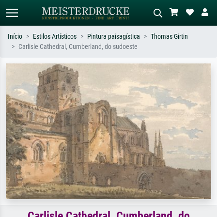
Início
Estilos Artísticos
Pintura paisagística
Thomas Girtin
Carlisle Cathedral, Cumberland, do sudoeste
Pesquisa padrão
Pesquisa de imagens IA
Pesquise por artista, título ou estilo –
Descreva a cena – ex: prado verde,
ex: Monet, Noite Estrelada,
abstrato com muito vermelho, pintura
impressionismo, onda de Hokusai, nu.
a óleo escura, nu em pé ao lado de
uma árvore.
Carlisle Cathedral, Cumberland, do