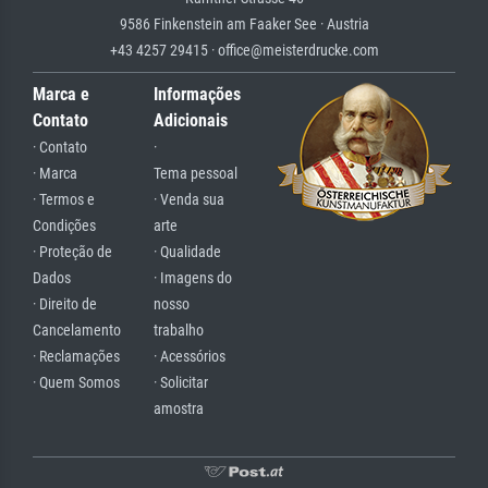
9586 Finkenstein am Faaker See · Austria
+43 4257 29415 · office@meisterdrucke.com
Marca e
Informações
Contato
Adicionais
· Contato
·
· Marca
Tema pessoal
· Termos e
· Venda sua
Condições
arte
· Proteção de
· Qualidade
Dados
· Imagens do
· Direito de
nosso
Cancelamento
trabalho
· Reclamações
· Acessórios
· Quem Somos
· Solicitar
amostra