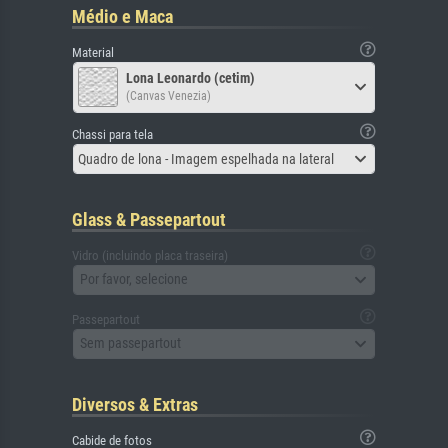
Médio e Maca
Material
Lona Leonardo (cetim)
(Canvas Venezia)
Chassi para tela
Quadro de lona - Imagem espelhada na lateral
Glass & Passepartout
Vidro (incluindo placa traseira)
Por favor, selecione
Passepartout
Sem passepartout
Diversos & Extras
Cabide de fotos