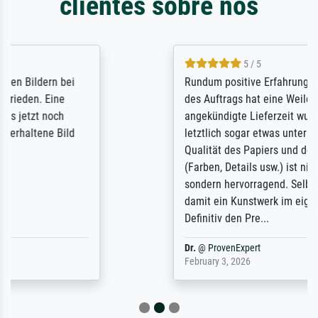
clientes sobre nós
5 / 5
Rundum positive Erfahrung. Die Ausführung
des Auftrags hat eine Weile gedauert, die
angekündigte Lieferzeit wurde aber
letztlich sogar etwas unterschritten. Die
Qualität des Papiers und des Drucks
(Farben, Details usw.) ist nicht nur gut,
sondern hervorragend. Selbst ein Druck ist
damit ein Kunstwerk im eigenen Sinne.
Definitiv den Pre...
Dr.
@
ProvenExpert
February 3, 2026