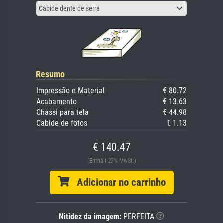
Cabide dente de serra
Resumo
Impressão e Material
€ 80.72
Acabamento
€ 13.63
Chassi para tela
€ 44.98
Cabide de fotos
€ 1.13
€ 140.47
(Enthält 23% MwSt.)
Adicionar no carrinho
Nitidez da imagem:
PERFEITA