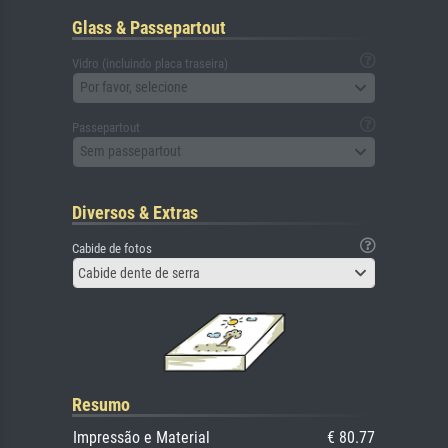
Glass & Passepartout
Vidro (incluindo placa traseira)
Por favor, selecione
Passepartout
Sem passepartout
Diversos & Extras
Cabide de fotos
Cabide dente de serra
Resumo
Impressão e Material
€ 80.77