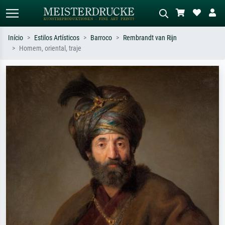
Início
Estilos Artísticos
Barroco
Rembrandt van Rijn
Homem, oriental, traje
Pesquisa padrão
Pesquisa de imagens IA
Pesquise por artista, título ou estilo –
Descreva a cena – ex: prado verde,
ex: Monet, Noite Estrelada,
abstrato com muito vermelho, pintura
impressionismo, onda de Hokusai, nu.
a óleo escura, nu em pé ao lado de
uma árvore.