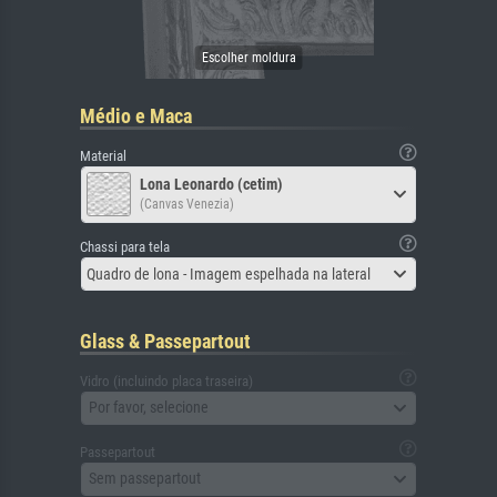
Médio e Maca
Material
Lona Leonardo (cetim)
(Canvas Venezia)
Chassi para tela
Quadro de lona - Imagem espelhada na lateral
Glass & Passepartout
Vidro (incluindo placa traseira)
Por favor, selecione
Passepartout
Sem passepartout