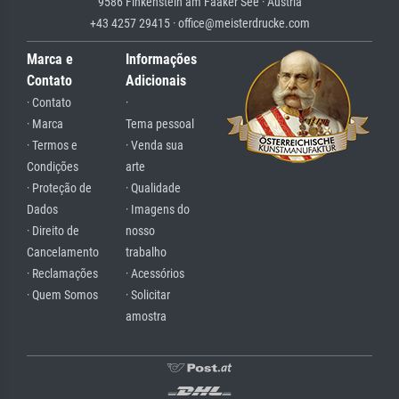
9586 Finkenstein am Faaker See · Austria
+43 4257 29415 · office@meisterdrucke.com
Marca e
Informações
Contato
Adicionais
· Contato
·
· Marca
Tema pessoal
· Termos e
· Venda sua
Condições
arte
· Proteção de
· Qualidade
Dados
· Imagens do
· Direito de
nosso
Cancelamento
trabalho
· Reclamações
· Acessórios
· Quem Somos
· Solicitar
amostra