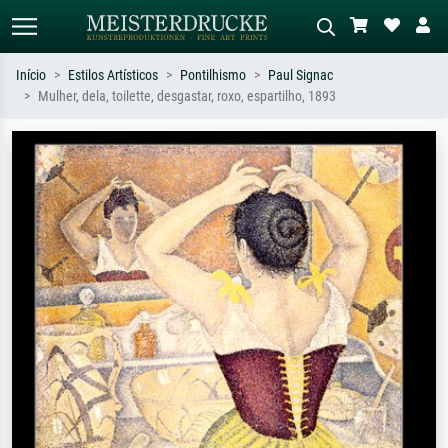
Início
Estilos Artísticos
Pontilhismo
Paul Signac
Mulher, dela, toilette, desgastar, roxo, espartilho, 1893
Pesquisa padrão
Pesquisa de imagens IA
Pesquise por artista, título ou estilo –
Descreva a cena – ex: prado verde,
ex: Monet, Noite Estrelada,
abstrato com muito vermelho, pintura
impressionismo, onda de Hokusai, nu.
a óleo escura, nu em pé ao lado de
uma árvore.