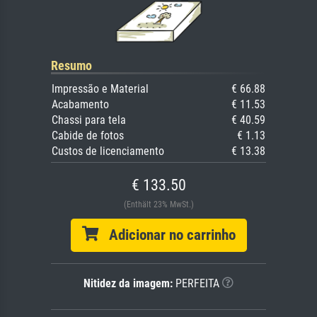
Resumo
Impressão e Material
€ 66.88
Acabamento
€ 11.53
Chassi para tela
€ 40.59
Cabide de fotos
€ 1.13
Custos de licenciamento
€ 13.38
€ 133.50
(Enthält 23% MwSt.)
Adicionar no carrinho
Nitidez da imagem:
PERFEITA