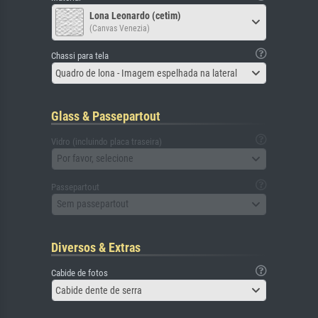
Lona Leonardo (cetim)
(Canvas Venezia)
Chassi para tela
Quadro de lona - Imagem espelhada na lateral
Glass & Passepartout
Vidro (incluindo placa traseira)
Por favor, selecione
Passepartout
Sem passepartout
Diversos & Extras
Cabide de fotos
Cabide dente de serra