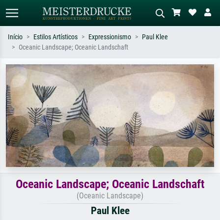
Início
Estilos Artísticos
Expressionismo
Paul Klee
Oceanic Landscape; Oceanic Landschaft
Pesquisa padrão
Pesquisa de imagens IA
Pesquise por artista, título ou estilo –
Descreva a cena – ex: prado verde,
ex: Monet, Noite Estrelada,
abstrato com muito vermelho, pintura
impressionismo, onda de Hokusai, nu.
a óleo escura, nu em pé ao lado de
uma árvore.
Oceanic Landscape; Oceanic Landschaft
(Oceanic Landscape)
Paul Klee