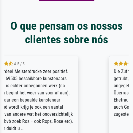
O que pensam os nossos
clientes sobre nós
5 / 5
Die Zufriedenheit ist auch nicht dadurch
getrübt, dass das Bild entgegen einer
angegebenen Lieferanschrift (sollte eine
Überraschung für die normannische
Ehefrau sein zum Hochzeits- gleichzeitig
auch Geburtstag sein) doch nach zu Hause
zugestellt wurde.