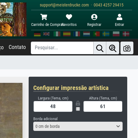
support@meisterdrucke.com · 0043 4257 29415
Carrinho de Compras
Favoritos
Registrar
Entrar
Contato
ço
Configurar impressão artística
Largura (Tema, cm)
Altura (Tema, cm)
Borda adicional
0 cm de borda