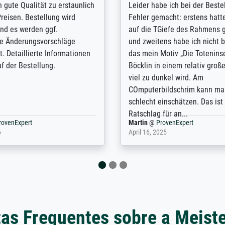
/ Highly recommended. The
The team at Meisterdrucke st
 ordering and payment process
meet its clients demands, an
shipping was efficient and
expert advice on how to obtai
self exceeds expectations. I
results for the prints request
n the UK and found the site
client. The company has a va
or a specific print - I am very
repertoire of prints to choose
with the service and the
will provide excellent service
regards to prints which are no
repertoire. Highly recommen
nExpert
Anonym
@
ProvenExpert
 2025
April 22, 2026
as Frequentes sobre a Meist