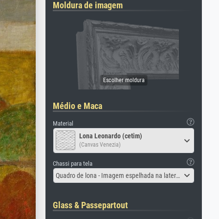
Moldura de imagem
Médio e Maca
Material
Lona Leonardo (cetim)
(Canvas Venezia)
Chassi para tela
Quadro de lona - Imagem espelhada na lateral
Glass & Passepartout