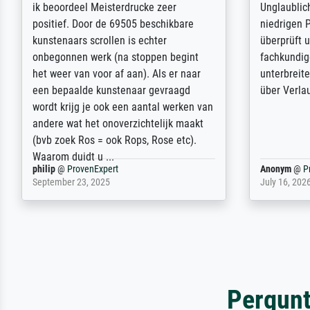
Die Zufriedenheit ist auch nicht dadurch
Excellent 
getrübt, dass das Bild entgegen einer
selection,
angegebenen Lieferanschrift (sollte
were easy, 
eine Überraschung für die normannische
the item it
Ehefrau sein zum Hochzeits- gleichzeitig
am based i
auch Geburtstag sein) doch nach zu
searching f
Hause zugestellt wurde.
impressed 
quality.
Jürgen
@
ProvenExpert
SJL
@
Prove
April 22, 2026
December 2,
Pergunt