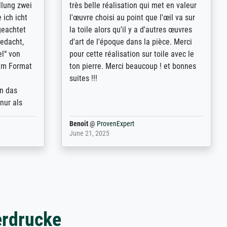
rives to
eine große Auswahl an Bildern und
d provides
deren Reproduktionsmöglichkeiten;
n the best
wurde sehr gut durch die einzelnen
ed by the
Bestellkriterien geführt, verständliche
st
Erklärungen, z.B. mit Bilddarstellungen,
 from, and
werde auf jeden Fall meine guten
 also with
Erfahrungen weitergeben.
t in that
ded!
Anonym
@
ProvenExpert
May 13, 2026
erdrucke