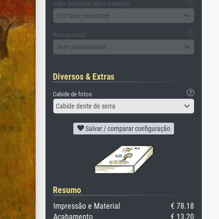
Vidro (incluindo placa traseira)
Por favor, selecione
Passepartout
Sem passepartout
Diversos & Extras
Cabide de fotos
Cabide dente de serra
Salvar / comparar configuração
Resumo
Impressão e Material
€ 78.18
Acabamento
€ 13.20