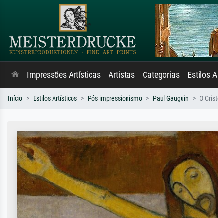
Impressões Artísticas
Artistas
Categorias
Estilos A
Início
Estilos Artísticos
Pós impressionismo
Paul Gauguin
O Cris