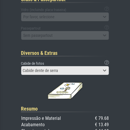
Vidro (incluindo placa traseira)
Por favor, selecione
Passepartout
Sem passepartout
Diversos & Extras
Cabide de fotos
Cabide dente de serra
Resumo
Impressão e Material
€ 79.68
Acabamento
€ 13.49