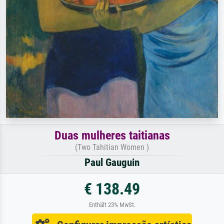
Duas mulheres taitianas
(Two Tahitian Women )
Paul Gauguin
€ 138.49
Enthält 23% MwSt.