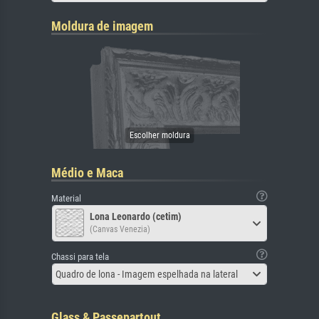
Moldura de imagem
Médio e Maca
Material
Lona Leonardo (cetim)
(Canvas Venezia)
Chassi para tela
Quadro de lona - Imagem espelhada na lateral
Glass & Passepartout