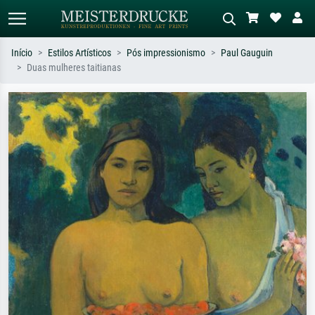
Início
Estilos Artísticos
Pós impressionismo
Paul Gauguin
Duas mulheres taitianas
Pesquisa padrão
Pesquisa de imagens IA
Pesquise por artista, título ou estilo –
Descreva a cena – ex: prado verde,
ex: Monet, Noite Estrelada,
abstrato com muito vermelho, pintura
impressionismo, onda de Hokusai, nu.
a óleo escura, nu em pé ao lado de
uma árvore.