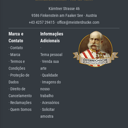
Kärntner Strasse 46
9586 Finkenstein am Faaker See · Austria
+43 4257 29415 · office@meisterdrucke.com
Marca e
Informações
Contato
Adicionais
· Contato
·
· Marca
Tema pessoal
· Termos e
· Venda sua
Condições
arte
· Proteção de
· Qualidade
Dados
· Imagens do
· Direito de
nosso
Cancelamento
trabalho
· Reclamações
· Acessórios
· Quem Somos
· Solicitar
amostra