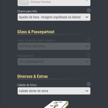
(Canvas Venezia)
Chassi para tela
Quadro de lona - Imagem espelhada na lateral
Glass & Passepartout
Vidro (incluindo placa traseira)
Por favor, selecione
Passepartout
Sem passepartout
Diversos & Extras
Cabide de fotos
Cabide dente de serra