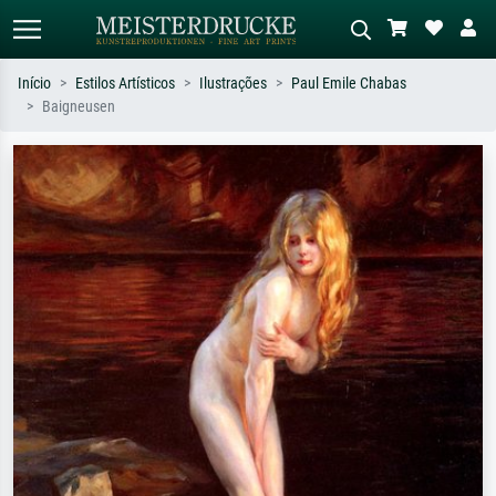
Início
Estilos Artísticos
Ilustrações
Paul Emile Chabas
Baigneusen
Pesquisa padrão
Pesquisa de imagens IA
Pesquise por artista, título ou estilo –
Descreva a cena – ex: prado verde,
ex: Monet, Noite Estrelada,
abstrato com muito vermelho, pintura
impressionismo, onda de Hokusai, nu.
a óleo escura, nu em pé ao lado de
uma árvore.